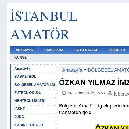
İSTANBUL
AMATÖR
ANASAYFA
HABER ARA
FOTO GALERİ
VİDEOLAR
KÜNYE
Anasayfa
Anasayfa
»
BÖLGESEL AMATÖ
BASKETBOL
ÖZKAN YILMAZ İMZ
BÖLGESEL AMATÖR LİG
FUTBOL OKULU
26 Haziran 2025, 15:53
İskend
HENTBOL LİGLERİ
Bölgesel Amatör Lig ekiplerind
İASKF
transferde geldi.
JUDO
KADIN FUTBOLU