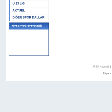
U 13 LİGİ
AKTÜEL
DİĞER SPOR DALLARI
ZİYARETCİ İSTATİSTİĞİ
RSS Kaynağı
|
Altyapı