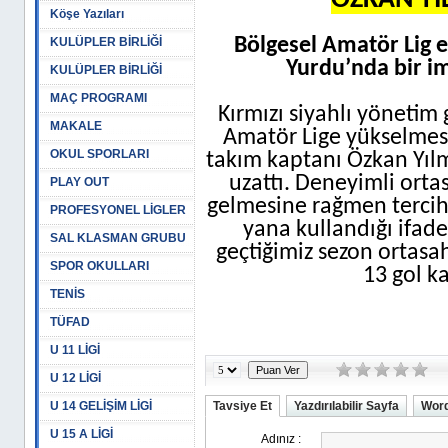
ÖZKAN YI
Köşe Yazıları
Bölgesel Amatör Lig 
KULÜPLER BİRLİĞİ
Yurdu’nda bir im
KULÜPLER BİRLİĞİ
MAÇ PROGRAMI
Kırmızı siyahlı yönetim
MAKALE
Amatör Lige yükselmes
OKUL SPORLARI
takım kaptanı Özkan Yılm
uzattı. Deneyimli orta
PLAY OUT
gelmesine rağmen terci
PROFESYONEL LİGLER
yana kullandığı ifad
SAL KLASMAN GRUBU
geçtiğimiz sezon ortas
SPOR OKULLARI
13 gol ka
TENİS
TÜFAD
U 11 LİGİ
U 12 LİGİ
U 14 GELİŞİM LİGİ
Tavsiye Et
Yazdırılabilir Sayfa
Word
U 15 A LİGİ