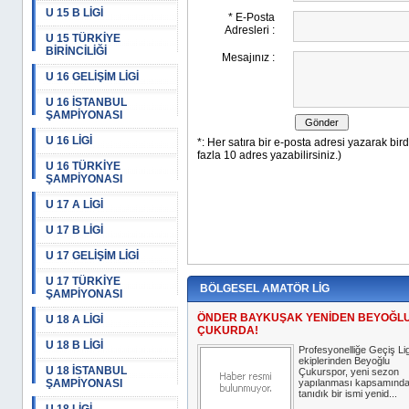
U 15 B LİGİ
U 15 TÜRKİYE
BİRİNCİLİĞİ
U 16 GELİŞİM LİGİ
U 16 İSTANBUL
ŞAMPİYONASI
U 16 LİGİ
U 16 TÜRKİYE
ŞAMPİYONASI
U 17 A LİGİ
U 17 B LİGİ
U 17 GELİŞİM LİGİ
U 17 TÜRKİYE
BÖLGESEL AMATÖR LİG
ŞAMPİYONASI
ÖNDER BAYKUŞAK YENİDEN BEYOĞL
U 18 A LİGİ
ÇUKURDA!
U 18 B LİGİ
Profesyonelliğe Geçiş Lig
ekiplerinden Beyoğlu
U 18 İSTANBUL
Çukurspor, yeni sezon
ŞAMPİYONASI
yapılanması kapsamınd
tanıdık bir ismi yenid...