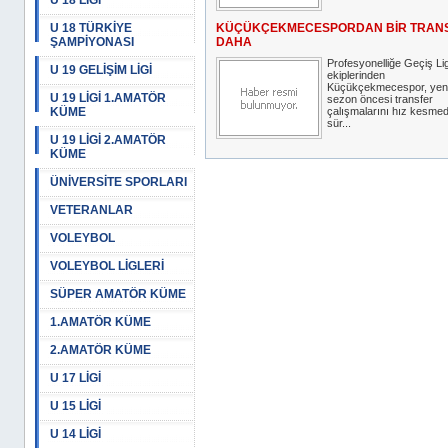
U 18 LİGİ
U 18 TÜRKİYE
KÜÇÜKÇEKMECESPORDAN BİR TRAN
ŞAMPİYONASI
DAHA
Profesyonelliğe Geçiş Lig
U 19 GELİŞİM LİGİ
ekiplerinden
Küçükçekmecespor, yen
U 19 LİGİ 1.AMATÖR
sezon öncesi transfer
KÜME
çalışmalarını hız kesme
sür...
U 19 LİGİ 2.AMATÖR
KÜME
ÜNİVERSİTE SPORLARI
VETERANLAR
VOLEYBOL
VOLEYBOL LİGLERİ
SÜPER AMATÖR KÜME
1.AMATÖR KÜME
2.AMATÖR KÜME
U 17 LİGİ
U 15 LİGİ
U 14 LİGİ