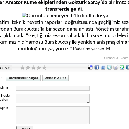
er Amatör Küme ekiplerinden Göktürk Saray’da bir imza d
transferde geldi.
tim, teknik heyetin raporları doğrultusunda geçtiğimiz se
odan Burak Aktaş’la bir sezon daha anlaştı. Yönetim taraf
 açıklamada “
Geçtiğimiz sezon sahadaki hırsı ve mücadeleci
kımımızın dinamosu Burak Aktaş ile yeniden anlaşmış olma
mutluluğunu yaşıyoruz!
” ifadesine yer verildi.
Bu haber 315 defa
Et
Yazdırılabilir Sayfa
Word'e Aktar