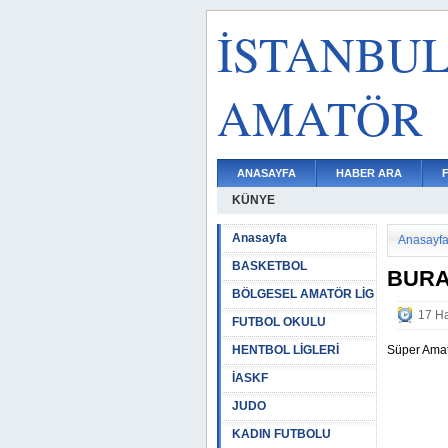
İSTANBU
AMATÖR
ANASAYFA
HABER ARA
KÜNYE
Anasayfa
Anasayf
BASKETBOL
BURA
BÖLGESEL AMATÖR LİG
17 Ha
FUTBOL OKULU
HENTBOL LİGLERİ
Süper Amat
İASKF
JUDO
KADIN FUTBOLU