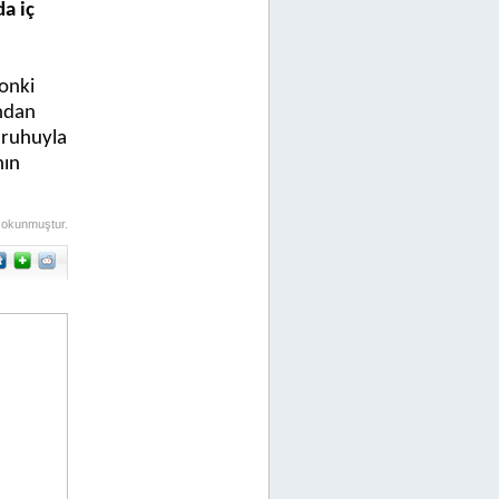
a iç
zonki
ından
 ruhuyla
nın
 okunmuştur.