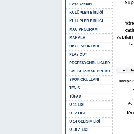
Süp
Köşe Yazıları
KULÜPLER BİRLİĞİ
KULÜPLER BİRLİĞİ
Yöne
MAÇ PROGRAMI
kadr
yapılan
MAKALE
ta
OKUL SPORLARI
PLAY OUT
PROFESYONEL LİGLER
SAL KLASMAN GRUBU
SPOR OKULLARI
Tavsiye 
TENİS
TÜFAD
U 11 LİGİ
U 12 LİGİ
U 14 GELİŞİM LİGİ
U 15 A LİGİ