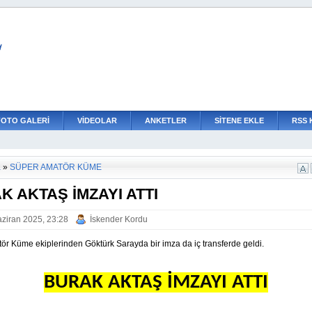
L
FOTO GALERİ
VİDEOLAR
ANKETLER
SİTENE EKLE
RSS 
a
»
SÜPER AMATÖR KÜME
K AKTAŞ İMZAYI ATTI
ziran 2025, 23:28
İskender Kordu
ör Küme ekiplerinden Göktürk Sarayda bir imza da iç transferde geldi.
BURAK AKTAŞ İMZAYI ATTI