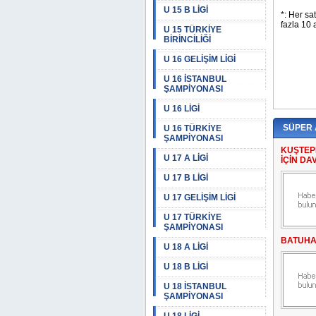
U 15 B LİGİ
U 15 TÜRKİYE
BİRİNCİLİĞİ
U 16 GELİŞİM LİGİ
U 16 İSTANBUL
ŞAMPİYONASI
U 16 LİGİ
SÜPER
U 16 TÜRKİYE
ŞAMPİYONASI
KUŞTEP
U 17 A LİGİ
İÇİN DA
U 17 B LİGİ
U 17 GELİŞİM LİGİ
U 17 TÜRKİYE
ŞAMPİYONASI
BATUHA
U 18 A LİGİ
U 18 B LİGİ
U 18 İSTANBUL
ŞAMPİYONASI