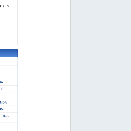
DA
TI
INDA
IM
TTINA