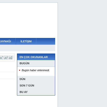
KAYNAĞI
İLETİŞİM
EN ÇOK OKUNANLAR
BUGÜN
Bugün haber eklenmedi.
DÜN
SON 7 GÜN
BU AY