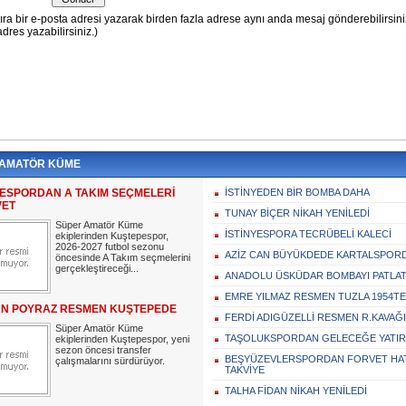
 AMATÖR KÜME
ESPORDAN A TAKIM SEÇMELERİ
İSTİNYEDEN BİR BOMBA DAHA
VET
TUNAY BİÇER NİKAH YENİLEDİ
Süper Amatör Küme
İSTİNYESPORA TECRÜBELİ KALECİ
ekiplerinden Kuştepespor,
2026-2027 futbol sezonu
AZİZ CAN BÜYÜKDEDE KARTALSPOR
öncesinde A Takım seçmelerini
gerçekleştireceği...
ANADOLU ÜSKÜDAR BOMBAYI PATLAT
EMRE YILMAZ RESMEN TUZLA 1954TE
N POYRAZ RESMEN KUŞTEPEDE
FERDİ ADIGÜZELLİ RESMEN R.KAVAĞ
Süper Amatör Küme
TAŞOLUKSPORDAN GELECEĞE YATIR
ekiplerinden Kuştepespor, yeni
sezon öncesi transfer
BEŞYÜZEVLERSPORDAN FORVET HA
çalışmalarını sürdürüyor.
TAKVİYE
TALHA FİDAN NİKAH YENİLEDİ