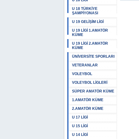
U 18 LİGİ
U 18 TÜRKİYE
ŞAMPİYONASI
U 19 GELİŞİM LİGİ
U 19 LİGİ 1.AMATÖR
KÜME
U 19 LİGİ 2.AMATÖR
KÜME
ÜNİVERSİTE SPORLARI
VETERANLAR
VOLEYBOL
VOLEYBOL LİGLERİ
SÜPER AMATÖR KÜME
1.AMATÖR KÜME
2.AMATÖR KÜME
U 17 LİGİ
U 15 LİGİ
U 14 LİGİ