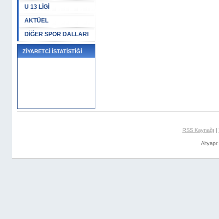
U 13 LİGİ
AKTÜEL
DİĞER SPOR DALLARI
ZİYARETCİ İSTATİSTİĞİ
RSS Kaynağı
|
Altyapı