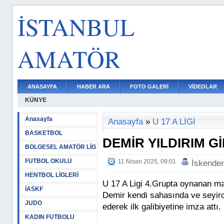
İSTANBUL
AMATÖR
ANASAYFA
HABER ARA
FOTO GALERİ
VİDEOLAR
KÜNYE
Anasayfa
Anasayfa
»
U 17 A LİGİ
BASKETBOL
DEMİR YILDIRIM GİB
BÖLGESEL AMATÖR LİG
FUTBOL OKULU
11 Nisan 2025, 09:01
İskende
HENTBOL LİGLERİ
U 17 A Ligi 4.Grupta oynanan ma
İASKF
Demir kendi sahasında ve seyir
JUDO
ederek ilk galibiyetine imza attı.
KADIN FUTBOLU