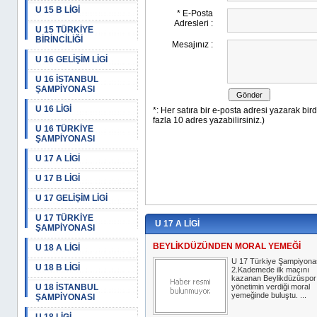
U 15 B LİGİ
U 15 TÜRKİYE
BİRİNCİLİĞİ
U 16 GELİŞİM LİGİ
U 16 İSTANBUL
ŞAMPİYONASI
U 16 LİGİ
U 16 TÜRKİYE
ŞAMPİYONASI
U 17 A LİGİ
U 17 B LİGİ
U 17 GELİŞİM LİGİ
U 17 TÜRKİYE
U 17 A LİGİ
ŞAMPİYONASI
BEYLİKDÜZÜNDEN MORAL YEMEĞİ
U 18 A LİGİ
U 17 Türkiye Şampiyona
U 18 B LİGİ
2.Kademede ilk maçını
kazanan Beylikdüzüspor
U 18 İSTANBUL
yönetimin verdiği moral
yemeğinde buluştu. ...
ŞAMPİYONASI