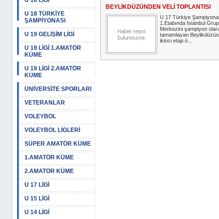
U 18 LİGİ
BEYLİKDÜZÜNDEN VELİ TOPLANTISI
U 18 TÜRKİYE
U 17 Türkiye Şampiyona
ŞAMPİYONASI
1.Etabında İstanbul Grup
Merkezini şampiyon olar
U 19 GELİŞİM LİGİ
tamamlayan Beylikdüzüs
ikinci etap ö...
U 19 LİGİ 1.AMATÖR
KÜME
U 19 LİGİ 2.AMATÖR
KÜME
ÜNİVERSİTE SPORLARI
VETERANLAR
VOLEYBOL
VOLEYBOL LİGLERİ
SÜPER AMATÖR KÜME
1.AMATÖR KÜME
2.AMATÖR KÜME
U 17 LİGİ
U 15 LİGİ
U 14 LİGİ