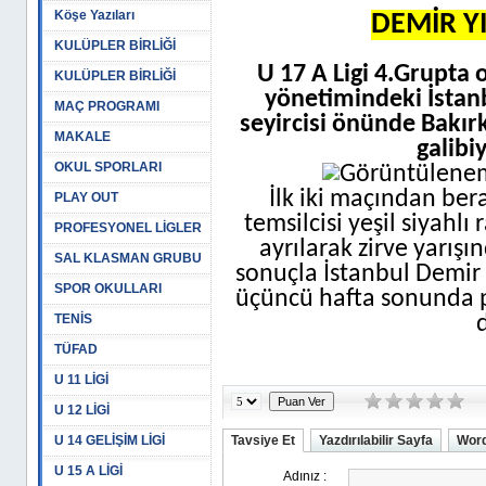
Köşe Yazıları
DEMİR YI
KULÜPLER BİRLİĞİ
U 17 A Ligi 4.Grupta
KULÜPLER BİRLİĞİ
yönetimindeki İstan
MAÇ PROGRAMI
seyircisi önünde Bakır
MAKALE
galibi
OKUL SPORLARI
İlk iki maçından ber
PLAY OUT
temsilcisi yeşil siyahl
PROFESYONEL LİGLER
ayrılarak zirve yarışı
SAL KLASMAN GRUBU
sonuçla İstanbul Demir
SPOR OKULLARI
üçüncü hafta sonunda p
TENİS
TÜFAD
U 11 LİGİ
U 12 LİGİ
U 14 GELİŞİM LİGİ
Tavsiye Et
Yazdırılabilir Sayfa
Word
U 15 A LİGİ