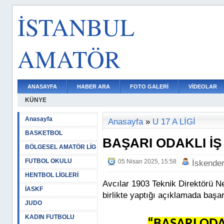
İSTANBUL
AMATÖR
ANASAYFA
HABER ARA
FOTO GALERİ
VİDEOLAR
KÜNYE
Anasayfa
Anasayfa
»
U 17 A LİGİ
BASKETBOL
BAŞARI ODAKLI İ
BÖLGESEL AMATÖR LİG
FUTBOL OKULU
05 Nisan 2025, 15:58
İskende
HENTBOL LİGLERİ
Avcılar 1903 Teknik Direktörü N
İASKF
birlikte yaptığı açıklamada başar
JUDO
KADIN FUTBOLU