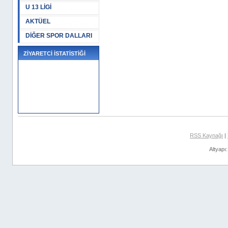
U 13 LİGİ
AKTÜEL
DİĞER SPOR DALLARI
ZİYARETCİ İSTATİSTİĞİ
RSS Kaynağı
|
Altyapı