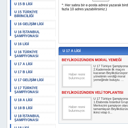
U 15 B LİGİ
U 15 TÜRKİYE
BİRİNCİLİĞİ
U 16 GELİŞİM LİGİ
U 16 İSTANBUL
ŞAMPİYONASI
U 16 LİGİ
U 17 A LİGİ
U 16 TÜRKİYE
ŞAMPİYONASI
BEYLİKDÜZÜNDEN MORAL YEMEĞİ
U 17 A LİGİ
U 17 Türkiye Şampiyona
2.Kademede ilk maçını
U 17 B LİGİ
kazanan Beylikdüzüspor
yönetimin verdiği moral
U 17 GELİŞİM LİGİ
yemeğinde buluştu. ...
U 17 TÜRKİYE
ŞAMPİYONASI
BEYLİKDÜZÜNDEN VELİ TOPLANTISI
U 17 Türkiye Şampiyona
U 18 A LİGİ
1.Etabında İstanbul Grup
Merkezini şampiyon olar
U 18 B LİGİ
tamamlayan Beylikdüzüs
ikinci etap ö...
U 18 İSTANBUL
ŞAMPİYONASI