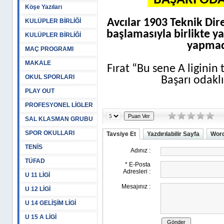
“BAŞARI ODA
Köşe Yazıları
Avcılar 1903 Teknik Dir
KULÜPLER BİRLİĞİ
başlamasıyla birlikte ya
KULÜPLER BİRLİĞİ
yapmadı
MAÇ PROGRAMI
MAKALE
Fırat “Bu sene A liginin
OKUL SPORLARI
Başarı odaklı
PLAY OUT
PROFESYONEL LİGLER
SAL KLASMAN GRUBU
SPOR OKULLARI
Tavsiye Et
Yazdırılabilir Sayfa
Word
TENİS
TÜFAD
U 11 LİGİ
U 12 LİGİ
U 14 GELİŞİM LİGİ
U 15 A LİGİ