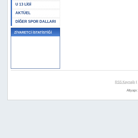
U 13 LİGİ
AKTÜEL
DİĞER SPOR DALLARI
ZİYARETCİ İSTATİSTİĞİ
RSS Kaynağı
|
Altyapı