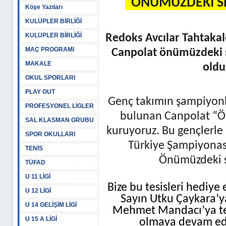
“ÖNÜMÜZDEKİ SE
Köşe Yazıları
KULÜPLER BİRLİĞİ
KULÜPLER BİRLİĞİ
Redoks Avcılar Tahtakal
MAÇ PROGRAMI
Canpolat önümüzdeki s
MAKALE
oldu
OKUL SPORLARI
PLAY OUT
Genç takımın şampiyon
PROFESYONEL LİGLER
bulunan Canpolat “Ö
SAL KLASMAN GRUBU
kuruyoruz. Bu gençlerle
SPOR OKULLARI
Türkiye Şampiyonası
TENİS
Önümüzdeki s
TÜFAD
U 11 LİGİ
Bize bu tesisleri hediye
U 12 LİGİ
Sayın Utku Çaykara’y
U 14 GELİŞİM LİGİ
Mehmet Mandacı’ya teş
U 15 A LİGİ
olmaya devam edec