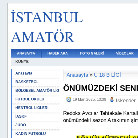
İSTANBUL
AMATÖR
ANASAYFA
HABER ARA
FOTO GALERİ
VİDEOLAR
KÜNYE
Anasayfa
Anasayfa
»
U 18 B LİGİ
BASKETBOL
ÖNÜMÜZDEKİ SENE
BÖLGESEL AMATÖR LİG
FUTBOL OKULU
19 Mart 2025, 13:39
İskender
HENTBOL LİGLERİ
Redoks Avcılar Tahtakale Kartal
İASKF
önümüzdeki sezon A takımın şim
JUDO
KADIN FUTBOLU