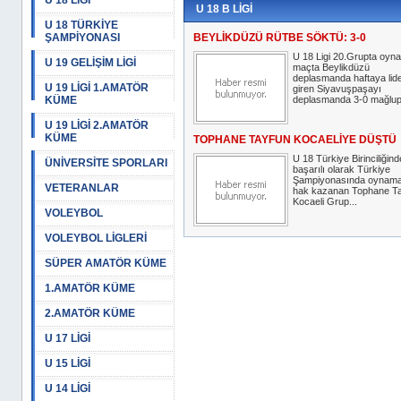
U 18 LİGİ
U 18 B LİGİ
U 18 TÜRKİYE
ŞAMPİYONASI
BEYLİKDÜZÜ RÜTBE SÖKTÜ: 3-0
U 18 Ligi 20.Grupta oyn
U 19 GELİŞİM LİGİ
maçta Beylikdüzü
deplasmanda haftaya lid
U 19 LİGİ 1.AMATÖR
giren Siyavuşpaşayı
KÜME
deplasmanda 3-0 mağlup 
U 19 LİGİ 2.AMATÖR
KÜME
TOPHANE TAYFUN KOCAELİYE DÜŞTÜ
U 18 Türkiye Birinciliğind
ÜNİVERSİTE SPORLARI
başarılı olarak Türkiye
Şampiyonasında oynam
VETERANLAR
hak kazanan Tophane T
Kocaeli Grup...
VOLEYBOL
VOLEYBOL LİGLERİ
SÜPER AMATÖR KÜME
1.AMATÖR KÜME
2.AMATÖR KÜME
U 17 LİGİ
U 15 LİGİ
U 14 LİGİ