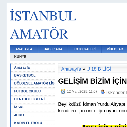
İSTANBUL
AMATÖR
ANASAYFA
HABER ARA
FOTO GALERİ
VİDEOLAR
KÜNYE
Anasayfa
Anasayfa
»
U 18 B LİGİ
BASKETBOL
GELİŞİM BİZİM İÇ
BÖLGESEL AMATÖR LİG
FUTBOL OKULU
12 Mart 2025, 11:07
İskender
HENTBOL LİGLERİ
Beylikdüzü İdman Yurdu Altyapı 
İASKF
kendileri için önceliğin oyuncunu
JUDO
KADIN FUTBOLU