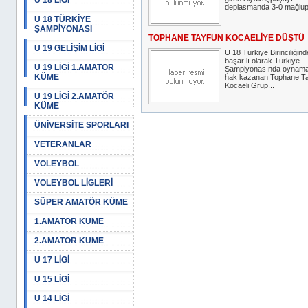
U 18 LİGİ
deplasmanda 3-0 mağlup 
U 18 TÜRKİYE
ŞAMPİYONASI
TOPHANE TAYFUN KOCAELİYE DÜŞTÜ
U 19 GELİŞİM LİGİ
U 18 Türkiye Birinciliğind
başarılı olarak Türkiye
U 19 LİGİ 1.AMATÖR
Şampiyonasında oynam
KÜME
hak kazanan Tophane T
Kocaeli Grup...
U 19 LİGİ 2.AMATÖR
KÜME
ÜNİVERSİTE SPORLARI
VETERANLAR
VOLEYBOL
VOLEYBOL LİGLERİ
SÜPER AMATÖR KÜME
1.AMATÖR KÜME
2.AMATÖR KÜME
U 17 LİGİ
U 15 LİGİ
U 14 LİGİ