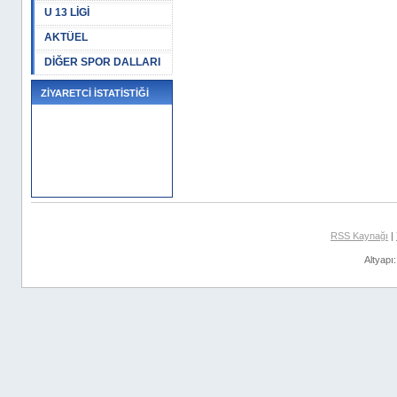
U 13 LİGİ
AKTÜEL
DİĞER SPOR DALLARI
ZİYARETCİ İSTATİSTİĞİ
RSS Kaynağı
|
Altyapı