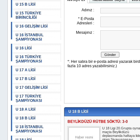
U 15 B LİGİ
U 15 TÜRKİYE
BİRİNCİLİĞİ
U 16 GELİŞİM LİGİ
U 16 İSTANBUL
ŞAMPİYONASI
U 16 LİGİ
U 16 TÜRKİYE
ŞAMPİYONASI
U 17 A LİGİ
U 17 B LİGİ
U 17 GELİŞİM LİGİ
U 17 TÜRKİYE
ŞAMPİYONASI
U 18 A LİGİ
U 18 B LİGİ
U 18 B LİGİ
BEYLİKDÜZÜ RÜTBE SÖKTÜ: 3-0
U 18 İSTANBUL
U 18 Ligi 20.Grupta oyn
ŞAMPİYONASI
maçta Beylikdüzü
deplasmanda haftaya lid
giren Siyavuşpaşayı