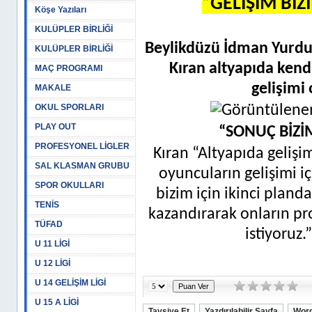
“GELİŞİM BİZ
Köşe Yazıları
KULÜPLER BİRLİĞİ
Beylikdüzü İdman Yurdu
KULÜPLER BİRLİĞİ
Kıran altyapıda kend
MAÇ PROGRAMI
gelişimi
MAKALE
OKUL SPORLARI
PLAY OUT
“SONUÇ BİZİM
PROFESYONEL LİGLER
Kıran “Altyapıda gelişim
SAL KLASMAN GRUBU
oyuncuların gelişimi i
SPOR OKULLARI
bizim için ikinci pland
TENİS
kazandırarak onların p
TÜFAD
istiyoruz.
U 11 LİGİ
U 12 LİGİ
U 14 GELİŞİM LİGİ
U 15 A LİGİ
Tavsiye Et
Yazdırılabilir Sayfa
Word