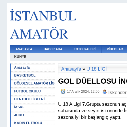
İSTANBUL
AMATÖR
ANASAYFA
HABER ARA
FOTO GALERİ
VİDEOLAR
KÜNYE
Anasayfa
Anasayfa
»
U 18 LİGİ
BASKETBOL
GOL DÜELLOSU İNC
BÖLGESEL AMATÖR LİG
FUTBOL OKULU
17 Aralık 2024, 12:50
İskender
HENTBOL LİGLERİ
U 18 A Ligi 7.Grupta sezonun açı
İASKF
sahasında ve seyircisi önünde İs
JUDO
sezona iyi bir başlangıç yaptı.
KADIN FUTBOLU