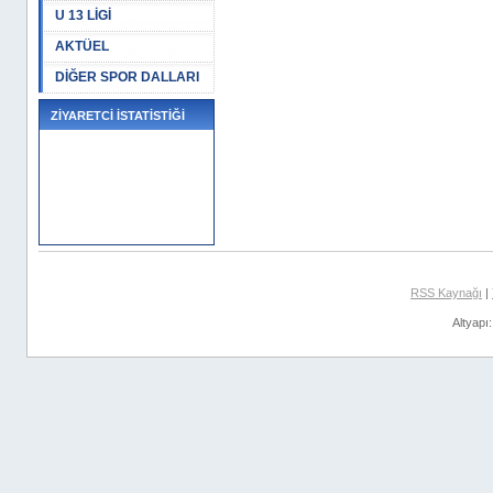
U 13 LİGİ
AKTÜEL
DİĞER SPOR DALLARI
ZİYARETCİ İSTATİSTİĞİ
RSS Kaynağı
|
Altyapı