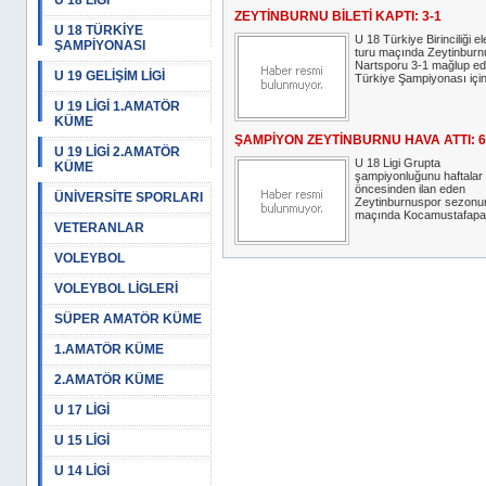
U 18 LİGİ
ZEYTİNBURNU BİLETİ KAPTI: 3-1
U 18 TÜRKİYE
U 18 Türkiye Birinciliği e
ŞAMPİYONASI
turu maçında Zeytinburn
Nartsporu 3-1 mağlup e
U 19 GELİŞİM LİGİ
Türkiye Şampiyonası için 
U 19 LİGİ 1.AMATÖR
KÜME
ŞAMPİYON ZEYTİNBURNU HAVA ATTI: 6
U 19 LİGİ 2.AMATÖR
U 18 Ligi Grupta
KÜME
şampiyonluğunu haftalar
öncesinden ilan eden
ÜNİVERSİTE SPORLARI
Zeytinburnuspor sezonu
maçında Kocamustafapaş
VETERANLAR
VOLEYBOL
VOLEYBOL LİGLERİ
SÜPER AMATÖR KÜME
1.AMATÖR KÜME
2.AMATÖR KÜME
U 17 LİGİ
U 15 LİGİ
U 14 LİGİ