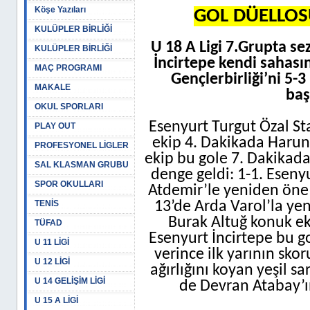
Köşe Yazıları
GOL DÜELLOSU
KULÜPLER BİRLİĞİ
U 18 A Ligi 7.Grupta se
KULÜPLER BİRLİĞİ
İncirtepe kendi sahası
MAÇ PROGRAMI
Gençlerbirliği’ni 5-
MAKALE
baş
OKUL SPORLARI
Esenyurt Turgut Özal S
PLAY OUT
ekip 4. Dakikada Harun
PROFESYONEL LİGLER
ekip bu gole 7. Dakikada
SAL KLASMAN GRUBU
denge geldi: 1-1. Eseny
SPOR OKULLARI
Atdemir’le yeniden öne g
TENİS
13’de Arda Varol’la yen
Burak Altuğ konuk eki
TÜFAD
Esenyurt İncirtepe bu go
U 11 LİGİ
verince ilk yarının skor
U 12 LİGİ
ağırlığını koyan yeşil s
U 14 GELİŞİM LİGİ
de Devran Atabay’ın 
U 15 A LİGİ