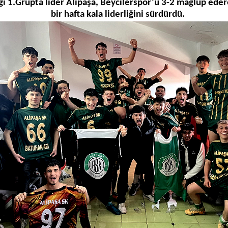
gi 1.Grupta lider Alipaşa, Beycilerspor’u 3-2 mağlup ede
bir hafta kala liderliğini sürdürdü.