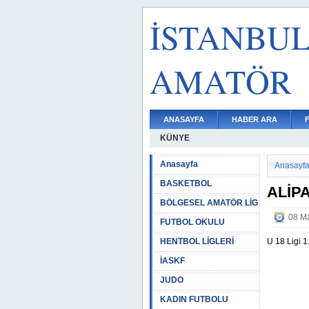
İSTANBU
AMATÖR
ANASAYFA
HABER ARA
KÜNYE
Anasayfa
Anasayf
BASKETBOL
ALİP
BÖLGESEL AMATÖR LİG
08 Ma
FUTBOL OKULU
HENTBOL LİGLERİ
U 18 Ligi 1
İASKF
JUDO
KADIN FUTBOLU