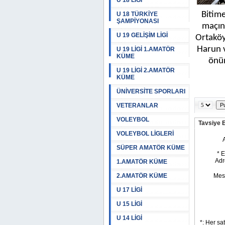
U 18 LİGİ
Bitime
U 18 TÜRKİYE
ŞAMPİYONASI
maçınd
U 19 GELİŞİM LİGİ
Ortaköy
Harun v
U 19 LİGİ 1.AMATÖR
KÜME
önüm
U 19 LİGİ 2.AMATÖR
KÜME
ÜNİVERSİTE SPORLARI
VETERANLAR
VOLEYBOL
Tavsiye 
VOLEYBOL LİGLERİ
SÜPER AMATÖR KÜME
1.AMATÖR KÜME
2.AMATÖR KÜME
U 17 LİGİ
U 15 LİGİ
U 14 LİGİ