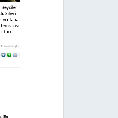
u Beyciler
. Silivri
leri Taha,
temsilcisi
k turu
efa okunmuştur.