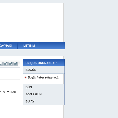
KAYNAĞI
İLETİŞİM
EN ÇOK OKUNANLAR
BUGÜN
Bugün haber eklenmedi.
DÜN
ini sürdürdü.
SON 7 GÜN
BU AY