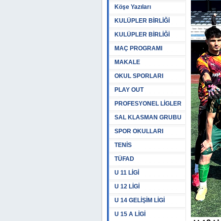
Köşe Yazıları
KULÜPLER BİRLİĞİ
KULÜPLER BİRLİĞİ
MAÇ PROGRAMI
MAKALE
OKUL SPORLARI
PLAY OUT
PROFESYONEL LİGLER
SAL KLASMAN GRUBU
SPOR OKULLARI
TENİS
TÜFAD
U 11 LİGİ
U 12 LİGİ
U 14 GELİŞİM LİGİ
U 15 A LİGİ