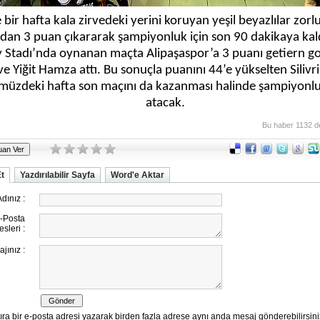
 bir hafta kala zirvedeki yerini koruyan yeşil beyazlılar zorl
an 3 puan çıkararak şampiyonluk için son 90 dakikaya kaldı
 Stadı’nda oynanan maçta Alipaşaspor’a 3 puanı getiern gol
e Yiğit Hamza attı. Bu sonuçla puanını 44’e yükselten Silivri 
üzdeki hafta son maçını da kazanması halinde şampiyonlu
atacak.
Bu haber 1132 d
Et
Yazdırılabilir Sayfa
Word'e Aktar