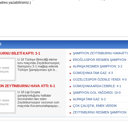
İ
URNU BİLETİ KAPTI: 3-1
ŞAMPİYON ZEYTİNBURNU HAVA ATTI:
U 18 Türkiye Birinciliği eleme
EROĞLUSPOR RESMEN ŞAMPİYON
turu maçında Zeytinburnuspor,
Nartsporu 3-1 mağlup ederek
ALİPAŞA RESMEN ŞAMPİYON: 3-2
Türkiye Şampiyonası için b...
GÜMÜŞYAKA TAM GAZ: 4-3
GÜZELCESPOR ÖZENLE YENDİ: 4-0
N ZEYTİNBURNU HAVA ATTI: 6-1
GÜMÜŞYAKA ARDA CEBİRLE: 4-1
U 18 Ligi Grupta
ŞAMPİYON GOL YAĞDIRDI: 10-0
şampiyonluğunu haftalar
öncesinden ilan eden
ALİPAŞA TAM GAZ: 6-2
Zeytinburnuspor sezonun son
maçında Kocamustafapaşayı...
ÇOK ÇALIŞTIK, EMEK VERDİK
ZEYTİNBURNU RESMEN ŞAMPİYON: 