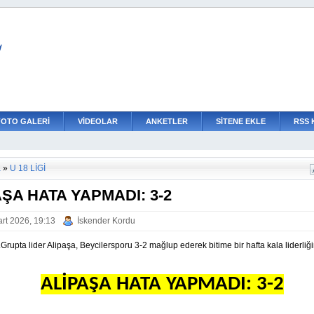
L
FOTO GALERİ
VİDEOLAR
ANKETLER
SİTENE EKLE
RSS 
a
»
U 18 LİGİ
AŞA HATA YAPMADI: 3-2
rt 2026, 19:13
İskender Kordu
.Grupta lider Alipaşa, Beycilersporu 3-2 mağlup ederek bitime bir hafta kala liderliğ
ALİPAŞA HATA YAPMADI: 3-2