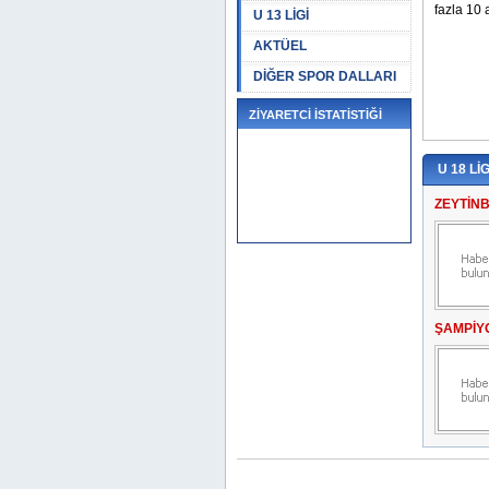
U 13 LİGİ
AKTÜEL
DİĞER SPOR DALLARI
ZİYARETCİ İSTATİSTİĞİ
U 18 LİG
ZEYTİNB
ŞAMPİYO