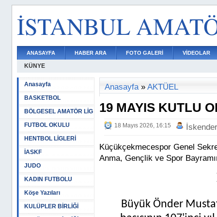
İSTANBUL AMAT
ANASAYFA
HABER ARA
FOTO GALERİ
VİDEOLAR
KÜNYE
Anasayfa
Anasayfa
»
AKTÜEL
BASKETBOL
19 MAYIS KUTLU O
BÖLGESEL AMATÖR LİG
FUTBOL OKULU
18 Mayıs 2026, 16:15
İskende
HENTBOL LİGLERİ
Küçükçekmecespor Genel Sekrete
İASKF
Anma, Gençlik ve Spor Bayramın
JUDO
KADIN FUTBOLU
Köşe Yazıları
Büyük Önder Mustaf
KULÜPLER BİRLİĞİ