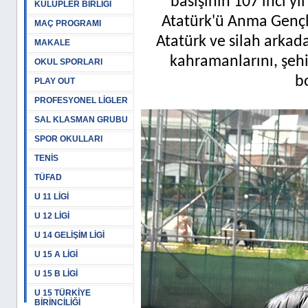
basışının 107'inci y
KULÜPLER BİRLİĞİ
Atatürk'ü Anma Gençli
MAÇ PROGRAMI
Atatürk ve silah arkada
MAKALE
kahramanlarını, şehit
OKUL SPORLARI
b
PLAY OUT
PROFESYONEL LİGLER
SAL KLASMAN GRUBU
SPOR OKULLARI
TENİS
TÜFAD
U 11 LİGİ
U 12 LİGİ
U 14 GELİŞİM LİGİ
U 15 A LİGİ
U 15 B LİGİ
U 15 TÜRKİYE
BİRİNCİLİĞİ