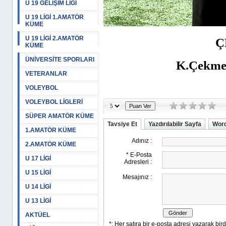
U 19 GELİŞİM LİGİ
U 19 LİGİ 1.AMATÖR
KÜME
U 19 LİGİ 2.AMATÖR
Ç
KÜME
ÜNİVERSİTE SPORLARI
K.Çekmec
VETERANLAR
VOLEYBOL
VOLEYBOL LİGLERİ
SÜPER AMATÖR KÜME
Tavsiye Et
Yazdırılabilir Sayfa
Word
1.AMATÖR KÜME
2.AMATÖR KÜME
U 17 LİGİ
U 15 LİGİ
U 14 LİGİ
U 13 LİGİ
AKTÜEL