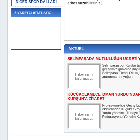
DİĞER SPOR DALLARI
ZİYARETCİ İSTATİSTİĞİ
AKTÜEL
SELİMPAŞADA MUTLULUĞUN ÜCRETİ 
Selimpaşaspor Kulübü ta
geçtiğimiz günlerde duyu
Selimpaşa Futbol Okulu, 
antrenmanını yoğun...
KÜÇÜKÇEKMECE İDMAN YURDU'NDA
KURŞUN'A ZİYARET
Profesyonelliğe Geçiş Lig
ekiplerinden Küçükçekm
Yurdu yönetimi, Türkiye 
Federasyonu Yönetim Kur