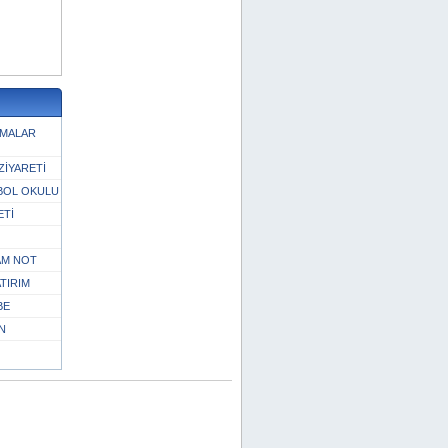
ŞMALAR
ZİYARETİ
BOL OKULU
ETİ
TAM NOT
TIRIM
BE
N