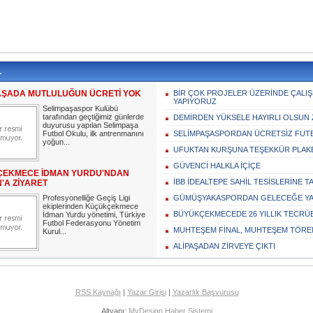
L
AŞADA MUTLULUĞUN ÜCRETİ YOK
BİR ÇOK PROJELER ÜZERİNDE ÇALI
YAPIYORUZ
Selimpaşaspor Kulübü
tarafından geçtiğimiz günlerde
DEMİRDEN YÜKSELE HAYIRLI OLSUN 
duyurusu yapılan Selimpaşa
Futbol Okulu, ilk antrenmanını
SELİMPAŞASPORDAN ÜCRETSİZ FUT
yoğun...
UFUKTAN KURŞUNA TEŞEKKÜR PLAK
GÜVENCİ HALKLA İÇİÇE
EKMECE İDMAN YURDU'NDAN
İBB İDEALTEPE SAHİL TESİSLERİNE 
'A ZİYARET
Profesyonelliğe Geçiş Ligi
GÜMÜŞYAKASPORDAN GELECEĞE YA
ekiplerinden Küçükçekmece
BÜYÜKÇEKMECEDE 26 YILLIK TECRÜ
İdman Yurdu yönetimi, Türkiye
Futbol Federasyonu Yönetim
MUHTEŞEM FİNAL, MUHTEŞEM TÖRE
Kurul...
ALİPAŞADAN ZİRVEYE ÇIKTI
RSS Kaynağı
|
Yazar Girişi
|
Yazarlık Başvurusu
Altyapı:
MyDesign Haber Sistemi