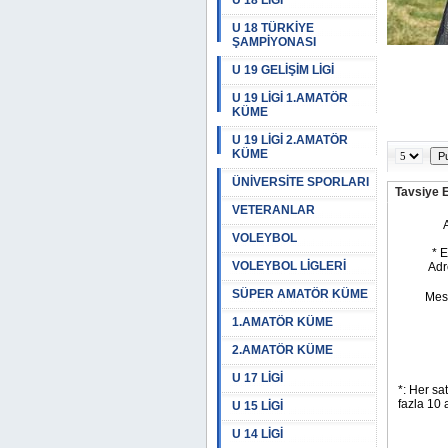
U 18 LİGİ
U 18 TÜRKİYE
ŞAMPİYONASI
U 19 GELİŞİM LİGİ
U 19 LİGİ 1.AMATÖR
KÜME
U 19 LİGİ 2.AMATÖR
KÜME
ÜNİVERSİTE SPORLARI
Tavsiye 
VETERANLAR
VOLEYBOL
VOLEYBOL LİGLERİ
SÜPER AMATÖR KÜME
1.AMATÖR KÜME
2.AMATÖR KÜME
U 17 LİGİ
U 15 LİGİ
U 14 LİGİ