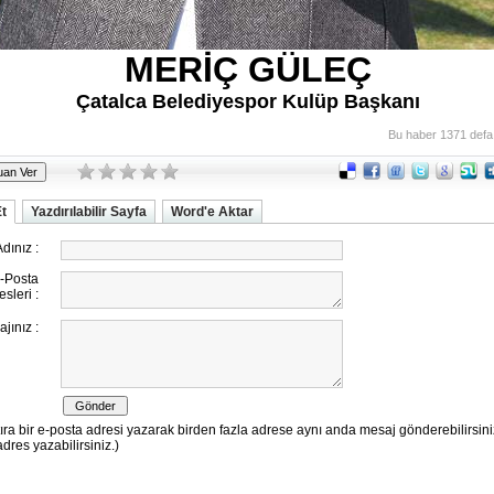
MERİÇ GÜLEÇ
Çatalca Belediyespor Kulüp Başkanı
Bu haber 1371 defa
Et
Yazdırılabilir Sayfa
Word'e Aktar