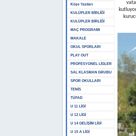
vata
Köşe Yazıları
kutluyo
KULÜPLER BİRLİĞİ
kuruc
KULÜPLER BİRLİĞİ
MAÇ PROGRAMI
MAKALE
OKUL SPORLARI
PLAY OUT
PROFESYONEL LİGLER
SAL KLASMAN GRUBU
SPOR OKULLARI
TENİS
TÜFAD
U 11 LİGİ
U 12 LİGİ
U 14 GELİŞİM LİGİ
U 15 A LİGİ