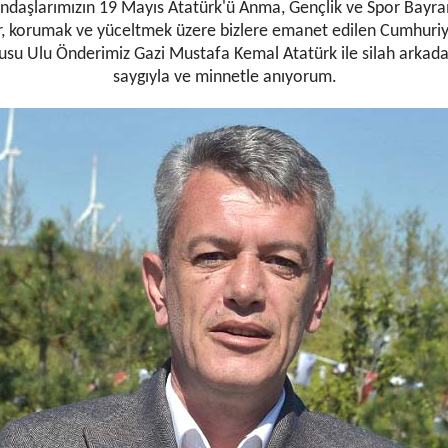
ndaşlarımızın 19 Mayıs Atatürk'ü Anma, Gençlik ve Spor Bayra
r, korumak ve yüceltmek üzere bizlere emanet edilen Cumhuriy
usu Ulu Önderimiz Gazi Mustafa Kemal Atatürk ile silah arkadaş
saygıyla ve minnetle anıyorum.