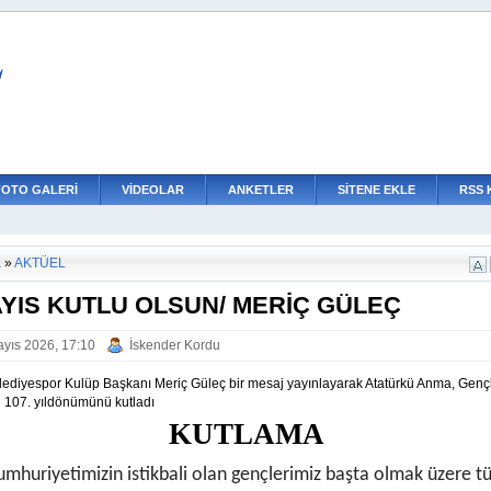
L
FOTO GALERİ
VİDEOLAR
ANKETLER
SİTENE EKLE
RSS 
a
»
AKTÜEL
AYIS KUTLU OLSUN/ MERİÇ GÜLEÇ
yıs 2026, 17:10
İskender Kordu
lediyespor Kulüp Başkanı Meriç Güleç bir mesaj yayınlayarak Atatürkü Anma, Gençl
 107. yıldönümünü kutladı
KUTLAMA
umhuriyetimizin istikbali olan gençlerimiz başta olmak üzere 