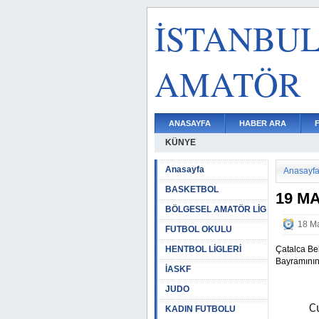
İSTANBU
AMATÖR
ANASAYFA
HABER ARA
KÜNYE
Anasayfa
Anasayf
BASKETBOL
19 M
BÖLGESEL AMATÖR LİG
18 Ma
FUTBOL OKULU
HENTBOL LİGLERİ
Çatalca Be
Bayramının
İASKF
JUDO
C
KADIN FUTBOLU