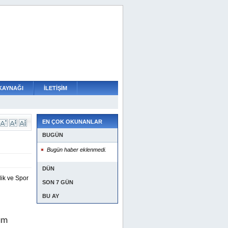
KAYNAĞI
İLETİŞİM
EN ÇOK OKUNANLAR
BUGÜN
Bugün haber eklenmedi.
DÜN
ik ve Spor
SON 7 GÜN
BU AY
tüm