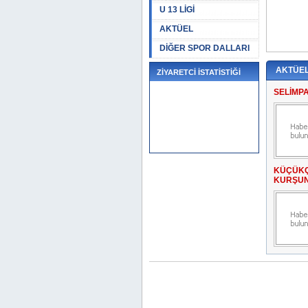
U 13 LİGİ
AKTÜEL
DİĞER SPOR DALLARI
AKTÜE
ZİYARETCİ İSTATİSTİĞİ
SELİMP
KÜÇÜKÇ
KURŞUN