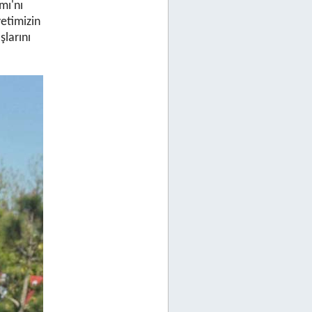
mı'nı
etimizin
larını