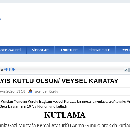
L
FOTO GALERİ
VİDEOLAR
ANKETLER
SİTENE EKLE
RSS 
a
»
AKTÜEL
AYIS KUTLU OLSUN/ VEYSEL KARATAY
yıs 2026, 13:58
İskender Kordu
 Kursları Yönetim Kurulu Başkanı Veysel Karatay bir mesaj yayınlayarak Atatürkü 
 Spor Bayramının 107. yıldönümünü kutladı
KUTLAMA
miz Gazi Mustafa Kemal Atatürk'ü Anma Günü olarak da kutlad