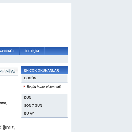
KAYNAĞI
İLETİŞİM
EN ÇOK OKUNANLAR
BUGÜN
Bugün haber eklenmedi.
DÜN
Anma,
SON 7 GÜN
BU AY
ığımız,