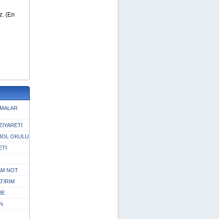
ŞMALAR
ZİYARETİ
BOL OKULU
ETİ
TAM NOT
TIRIM
BE
N