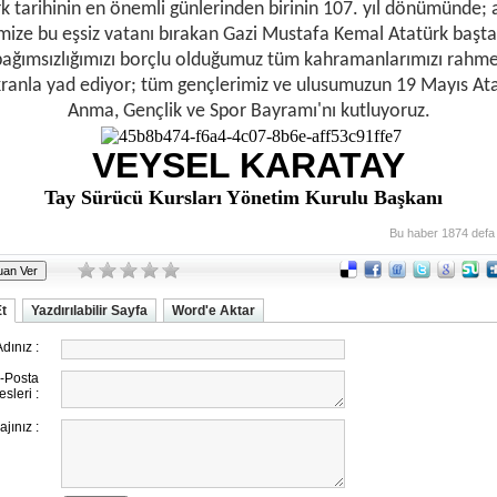
k tarihinin en önemli günlerinden birinin 107. yıl dönümünde; 
imize bu eşsiz vatanı bırakan Gazi Mustafa Kemal Atatürk başt
bağımsızlığımızı borçlu olduğumuz tüm kahramanlarımızı rahmet
kranla yad ediyor; tüm gençlerimiz ve ulusumuzun 19 Mayıs Ata
Anma, Gençlik ve Spor Bayramı'nı kutluyoruz.
VEYSEL KARATAY
Tay Sürücü Kursları Yönetim Kurulu Başkanı
Bu haber 1874 defa
Et
Yazdırılabilir Sayfa
Word'e Aktar