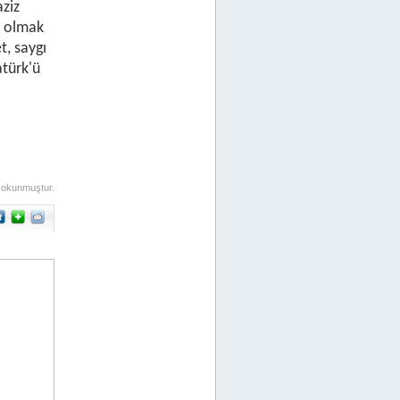
aziz
a olmak
, saygı
türk'ü
 okunmuştur.