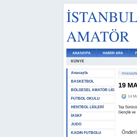
İSTANBU
AMATÖR
ANASAYFA
HABER ARA
KÜNYE
Anasayfa
Anasayf
BASKETBOL
19 M
BÖLGESEL AMATÖR LİG
14 Ma
FUTBOL OKULU
HENTBOL LİGLERİ
Tay Sürücü
Gençlik ve
İASKF
JUDO
Önderi
KADIN FUTBOLU