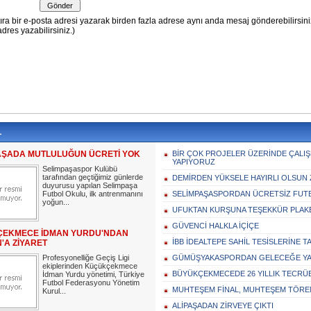
L
AŞADA MUTLULUĞUN ÜCRETİ YOK
BİR ÇOK PROJELER ÜZERİNDE ÇALI
YAPIYORUZ
Selimpaşaspor Kulübü
tarafından geçtiğimiz günlerde
DEMİRDEN YÜKSELE HAYIRLI OLSUN 
duyurusu yapılan Selimpaşa
Futbol Okulu, ilk antrenmanını
SELİMPAŞASPORDAN ÜCRETSİZ FUT
yoğun...
UFUKTAN KURŞUNA TEŞEKKÜR PLAK
GÜVENCİ HALKLA İÇİÇE
EKMECE İDMAN YURDU'NDAN
İBB İDEALTEPE SAHİL TESİSLERİNE 
'A ZİYARET
Profesyonelliğe Geçiş Ligi
GÜMÜŞYAKASPORDAN GELECEĞE YA
ekiplerinden Küçükçekmece
BÜYÜKÇEKMECEDE 26 YILLIK TECRÜ
İdman Yurdu yönetimi, Türkiye
Futbol Federasyonu Yönetim
MUHTEŞEM FİNAL, MUHTEŞEM TÖRE
Kurul...
ALİPAŞADAN ZİRVEYE ÇIKTI