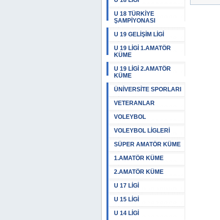
U 18 LİGİ
U 18 TÜRKİYE
ŞAMPİYONASI
U 19 GELİŞİM LİGİ
U 19 LİGİ 1.AMATÖR
KÜME
U 19 LİGİ 2.AMATÖR
KÜME
ÜNİVERSİTE SPORLARI
VETERANLAR
VOLEYBOL
VOLEYBOL LİGLERİ
SÜPER AMATÖR KÜME
1.AMATÖR KÜME
2.AMATÖR KÜME
U 17 LİGİ
U 15 LİGİ
U 14 LİGİ