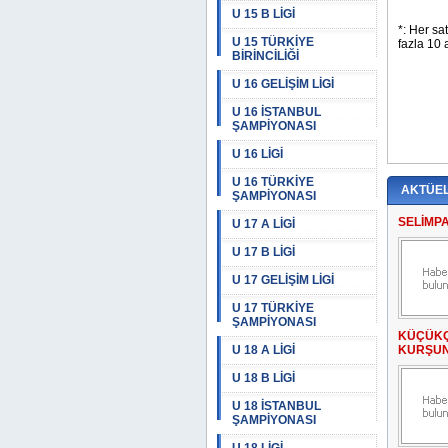
U 15 B LİGİ
U 15 TÜRKİYE
BİRİNCİLİĞİ
U 16 GELİŞİM LİGİ
U 16 İSTANBUL
ŞAMPİYONASI
U 16 LİGİ
U 16 TÜRKİYE
AKTÜE
ŞAMPİYONASI
SELİMP
U 17 A LİGİ
U 17 B LİGİ
U 17 GELİŞİM LİGİ
U 17 TÜRKİYE
ŞAMPİYONASI
KÜÇÜKÇ
U 18 A LİGİ
KURŞUN
U 18 B LİGİ
U 18 İSTANBUL
ŞAMPİYONASI