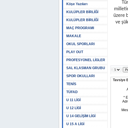
Tür
Köşe Yazıları
millet
KULÜPLER BİRLİĞİ
üzere 
KULÜPLER BİRLİĞİ
ve şü
MAÇ PROGRAMI
MAKALE
OKUL SPORLARI
PLAY OUT
PROFESYONEL LİGLER
SAL KLASMAN GRUBU
SPOR OKULLARI
Tavsiye 
TENİS
TÜFAD
U 11 LİGİ
U 12 LİGİ
U 14 GELİŞİM LİGİ
U 15 A LİGİ