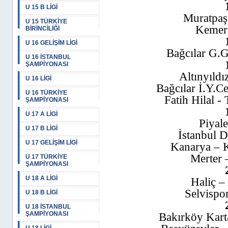
U 15 B LİGİ
Muratpaşa
U 15 TÜRKİYE
Kemer 
BİRİNCİLİĞİ
U 16 GELİŞİM LİGİ
Bağcılar G.G
U 16 İSTANBUL
ŞAMPİYONASI
Altınyıldı
U 16 LİGİ
Bağcılar İ.Y.C
U 16 TÜRKİYE
Fatih Hilal -
ŞAMPİYONASI
U 17 A LİGİ
Piyale
U 17 B LİGİ
İstanbul D
U 17 GELİŞİM LİGİ
Kanarya – 
Merter 
U 17 TÜRKİYE
ŞAMPİYONASI
U 18 A LİGİ
Haliç –
Selvispo
U 18 B LİGİ
U 18 İSTANBUL
ŞAMPİYONASI
Bakırköy Karta