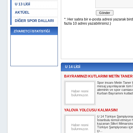
U 13 LİGİ
AKTÜEL
DİĞER SPOR DALLARI
ZİYARETCİ İSTATİSTİĞİ
U 14 LİGİ
BAYRAMINIZI KUTLARIM/ METİN TANER
Spor insanı Metin Taner b
mesaj yayınlayarak tüm 
aleminin ve spor camiası
Kurban Bayramını kutlad
YALOVA YOLCUSU KALMASIN!
U 14 Türkiye Şampiyona
İstanbulu temsil etmeye 
kazanan Silivri Mimarsin
Türkiye Şampiyonası için
çı...