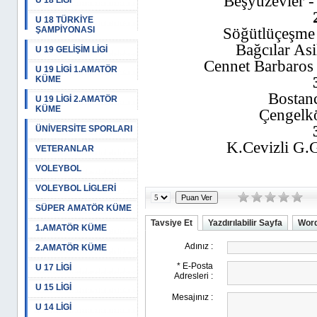
Beşyüzevler - 
U 18 LİGİ
U 18 TÜRKİYE
ŞAMPİYONASI
Söğütlüçeşme 
Bağcılar Asi
U 19 GELİŞİM LİGİ
Cennet Barbaros 
U 19 LİGİ 1.AMATÖR
KÜME
Bostanc
U 19 LİGİ 2.AMATÖR
KÜME
Çengelk
ÜNİVERSİTE SPORLARI
K.Cevizli G.
VETERANLAR
VOLEYBOL
VOLEYBOL LİGLERİ
SÜPER AMATÖR KÜME
Tavsiye Et
Yazdırılabilir Sayfa
Word
1.AMATÖR KÜME
2.AMATÖR KÜME
U 17 LİGİ
U 15 LİGİ
U 14 LİGİ