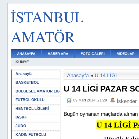
İSTANBUL
AMATÖR
ANASAYFA
HABER ARA
FOTO GALERİ
VİDEOLAR
KÜNYE
Anasayfa
Anasayfa
»
U 14 LİGİ
BASKETBOL
U 14 LİGİ PAZAR 
BÖLGESEL AMATÖR LİG
FUTBOL OKULU
09 Mart 2014, 21:28
İskender
HENTBOL LİGLERİ
Bugün oynanan maçlarda alınan
İASKF
U 14 LİGİ
JUDO
KADIN FUTBOLU