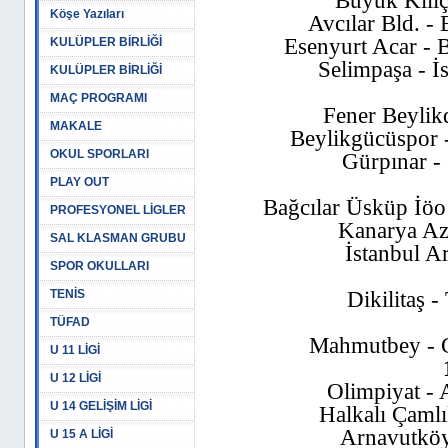
Büyük Kılıç
Köşe Yazıları
Avcılar Bld. -
Esenyurt Acar - 
KULÜPLER BİRLİĞİ
Selimpaşa - İ
KULÜPLER BİRLİĞİ
MAÇ PROGRAMI
Fener Beylik
MAKALE
Beylikgücüspor -
OKUL SPORLARI
Gürpınar -
PLAY OUT
Bağcılar Üsküp İöo 
PROFESYONEL LİGLER
Kanarya Az
SAL KLASMAN GRUBU
İstanbul A
SPOR OKULLARI
TENİS
Dikilitaş 
TÜFAD
Mahmutbey - G
U 11 LİGİ
U 12 LİGİ
Olimpiyat - 
U 14 GELİŞİM LİGİ
Halkalı Çamlı
Arnavutköy
U 15 A LİGİ