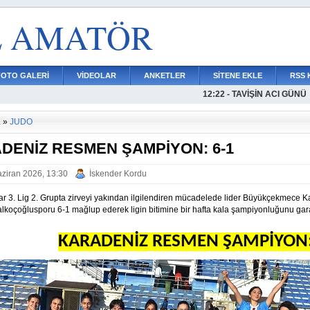
L AMATÖR
FOTO GALERİ
VİDEOLAR
ANKETLER
SİTENE EKLE
RSS 
15:04 - AVCILARSPORDAN
12:22 - TAVİŞİN ACI GÜNÜ
a
»
JUDO
DENİZ RESMEN ŞAMPİYON: 6-1
ziran 2026, 13:30
İskender Kordu
ar 3. Lig 2. Grupta zirveyi yakından ilgilendiren mücadelede lider Büyükçekmece 
alkoçoğlusporu 6-1 mağlup ederek ligin bitimine bir hafta kala şampiyonluğunu gara
KARADENİZ RESMEN ŞAMPİYON: