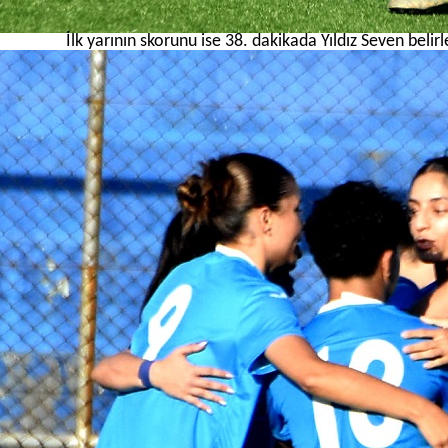
İlk yarının skorunu ise 38. dakikada Yıldız Seven belirl