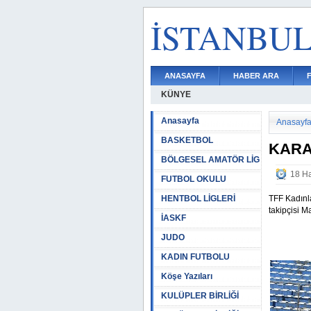
İSTANBU
ANASAYFA
HABER ARA
KÜNYE
Anasayfa
Anasayf
BASKETBOL
KARA
BÖLGESEL AMATÖR LİG
18 Ha
FUTBOL OKULU
HENTBOL LİGLERİ
TFF Kadınl
takipçisi M
İASKF
JUDO
KADIN FUTBOLU
Köşe Yazıları
KULÜPLER BİRLİĞİ