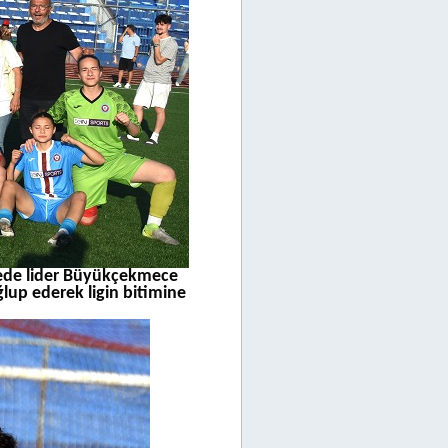
elede lider Büyükçekmece
lup ederek ligin bitimine