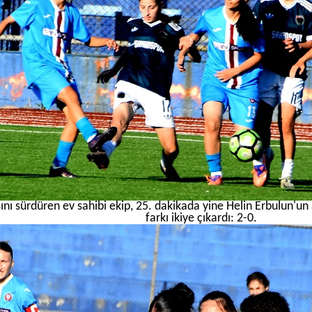
ını sürdüren ev sahibi ekip, 25. dakikada yine Helin Erbulun'u
farkı ikiye çıkardı: 2-0.