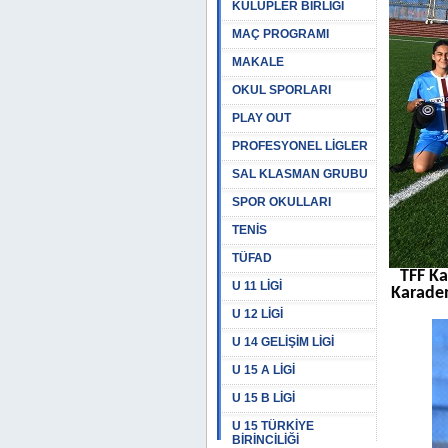
KULÜPLER BİRLİĞİ
MAÇ PROGRAMI
MAKALE
OKUL SPORLARI
PLAY OUT
PROFESYONEL LİGLER
SAL KLASMAN GRUBU
SPOR OKULLARI
TENİS
TÜFAD
TFF Ka
U 11 LİGİ
Karaden
U 12 LİGİ
U 14 GELİŞİM LİGİ
U 15 A LİGİ
U 15 B LİGİ
U 15 TÜRKİYE
BİRİNCİLİĞİ