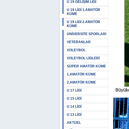
U 19 GELİŞİM LİGİ
U 19 LİGİ 1.AMATÖR
KÜME
U 19 LİGİ 2.AMATÖR
KÜME
ÜNİVERSİTE SPORLARI
VETERANLAR
VOLEYBOL
VOLEYBOL LİGLERİ
SÜPER AMATÖR KÜME
1.AMATÖR KÜME
2.AMATÖR KÜME
Büyükç
U 17 LİGİ
U 15 LİGİ
U 14 LİGİ
U 13 LİGİ
AKTÜEL