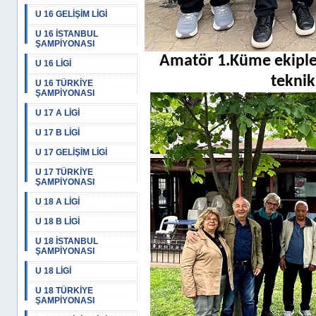
U 16 GELİŞİM LİGİ
U 16 İSTANBUL
ŞAMPİYONASI
Amatör 1.Küme ekiple
U 16 LİGİ
teknik
U 16 TÜRKİYE
ŞAMPİYONASI
U 17 A LİGİ
U 17 B LİGİ
U 17 GELİŞİM LİGİ
U 17 TÜRKİYE
ŞAMPİYONASI
U 18 A LİGİ
U 18 B LİGİ
U 18 İSTANBUL
ŞAMPİYONASI
U 18 LİGİ
U 18 TÜRKİYE
ŞAMPİYONASI