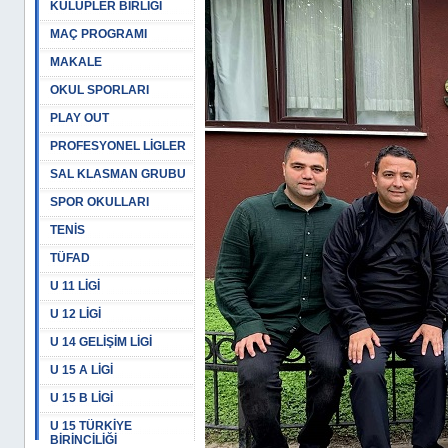
KULÜPLER BİRLİĞİ
MAÇ PROGRAMI
MAKALE
OKUL SPORLARI
PLAY OUT
PROFESYONEL LİGLER
SAL KLASMAN GRUBU
SPOR OKULLARI
TENİS
TÜFAD
U 11 LİGİ
U 12 LİGİ
U 14 GELİŞİM LİGİ
U 15 A LİGİ
U 15 B LİGİ
U 15 TÜRKİYE
BİRİNCİLİĞİ