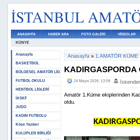
İSTANBUL AMAT
ANASAYFA
HABER ARA
FOTO GALERİ
VİDEOLAR
KÜNYE
Anasayfa
Anasayfa
»
1.AMATÖR KÜME
BASKETBOL
KADIRGASPORDA 
BÖLGESEL AMATÖR LİG
FUTBOL OKULU
24 Mayıs 2026, 13:09
İskende
HENTBOL LİGLERİ
Amatör 1.Küme ekiplerinden Kad
İASKF
oldu.
JUDO
KADIN FUTBOLU
KADIRGASP
Köşe Yazıları
KULÜPLER BİRLİĞİ