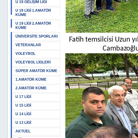
U 19 GELİŞİM LİGİ
U 19 LİGİ 1.AMATÖR
KÜME
U 19 LİGİ 2.AMATÖR
KÜME
ÜNİVERSİTE SPORLARI
Fatih temsilcisi Uzun y
VETERANLAR
Cambazoğlu'
VOLEYBOL
VOLEYBOL LİGLERİ
SÜPER AMATÖR KÜME
1.AMATÖR KÜME
2.AMATÖR KÜME
U 17 LİGİ
U 15 LİGİ
U 14 LİGİ
U 13 LİGİ
AKTÜEL