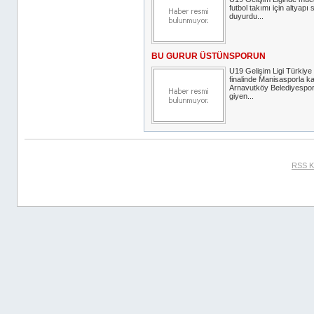
futbol takımı için altyapı
duyurdu...
BU GURUR ÜSTÜNSPORUN
U19 Gelişim Ligi Türkiy
finalinde Manisasporla k
Arnavutköy Belediyespo
giyen...
RSS K