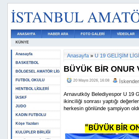
İSTANBUL AMAT
ANASAYFA
HABER ARA
FOTO GALERİ
VİDEOLAR
KÜNYE
Anasayfa
Anasayfa
»
U 19 GELİŞİM LİG
BASKETBOL
BÜYÜK BİR ONUR
BÖLGESEL AMATÖR LİG
FUTBOL OKULU
20 Mayıs 2026, 16:08
İskende
HENTBOL LİGLERİ
Arnavutköy Belediyespor U 19 Ge
İASKF
ikinciliği sonrası yaptığı değer
JUDO
herkesin gönlünde şampiyon olduk
KADIN FUTBOLU
Köşe Yazıları
“BÜYÜK BİR 
KULÜPLER BİRLİĞİ