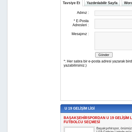
Tavsiye Et
Yazdırılabilir Sayfa
Word
U 19 GELİŞİM LİGİ
BAŞAKŞEHİRSPORDAN U 19 GELİŞİM Lİ
FUTBOLCU SEÇMESİ
Başakşehirspor, önümüz
U19 Gelişim Liginde mü