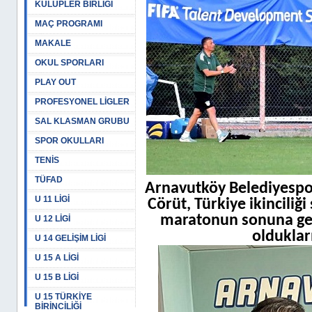
KULÜPLER BİRLİĞİ
MAÇ PROGRAMI
MAKALE
OKUL SPORLARI
PLAY OUT
PROFESYONEL LİGLER
SAL KLASMAN GRUBU
SPOR OKULLARI
TENİS
TÜFAD
Arnavutköy Belediyespor
U 11 LİGİ
Cörüt, Türkiye ikinciliğ
maratonun sonuna gel
U 12 LİGİ
oldukları
U 14 GELİŞİM LİGİ
U 15 A LİGİ
U 15 B LİGİ
U 15 TÜRKİYE
BİRİNCİLİĞİ