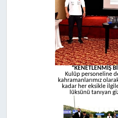
“KENETLENMİŞ B
Kulüp personeline d
kahramanlarımız olarak
kadar her eksikle ilg
lüksünü tanıyan giz