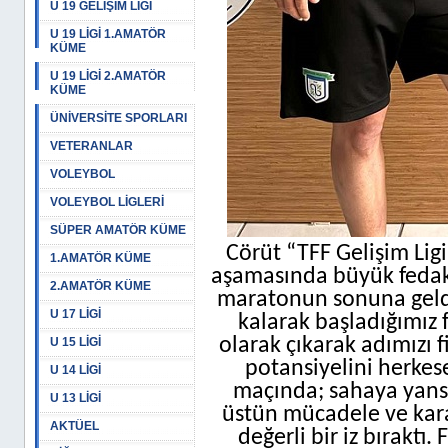
U 19 GELİŞİM LİGİ
U 19 LİGİ 1.AMATÖR
KÜME
U 19 LİGİ 2.AMATÖR
KÜME
ÜNİVERSİTE SPORLARI
VETERANLAR
VOLEYBOL
VOLEYBOL LİGLERİ
SÜPER AMATÖR KÜME
Cörüt “TFF Gelişim Ligi
1.AMATÖR KÜME
aşamasında büyük fedaka
2.AMATÖR KÜME
maratonun sonuna geldik
U 17 LİGİ
kalarak başladığımız 
olarak çıkarak adımızı 
U 15 LİGİ
potansiyelini herkes
U 14 LİGİ
maçında; sahaya yans
U 13 LİGİ
üstün mücadele ve kar
AKTÜEL
değerli bir iz bıraktı