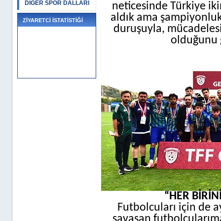
DİĞER SPOR DALLARI
neticesinde Türkiye ik
aldık ama şampiyonluk
ZİYARETCİ İSTATİSTİĞİ
duruşuyla, mücadeles
olduğunu g
“HER BİRİ
Futbolcuları için de a
savaşan futbolcularıma