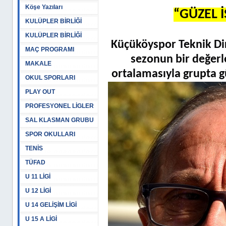
Köşe Yazıları
“GÜZEL 
KULÜPLER BİRLİĞİ
KULÜPLER BİRLİĞİ
Küçüköyspor Teknik Di
MAÇ PROGRAMI
sezonun bir değerl
MAKALE
ortalamasıyla grupta gü
OKUL SPORLARI
PLAY OUT
PROFESYONEL LİGLER
SAL KLASMAN GRUBU
SPOR OKULLARI
TENİS
TÜFAD
U 11 LİGİ
U 12 LİGİ
U 14 GELİŞİM LİGİ
U 15 A LİGİ