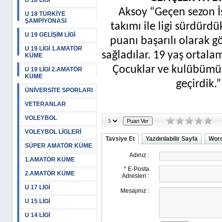
U 18 LİGİ
Aksoy “Geçen sezon 
U 18 TÜRKİYE
ŞAMPİYONASI
takımı ile ligi sürdürd
U 19 GELİŞİM LİGİ
puanı başarılı olarak g
U 19 LİGİ 1.AMATÖR
sağladılar. 19 yaş ortalam
KÜME
Çocuklar ve kulübümüzü
U 19 LİGİ 2.AMATÖR
KÜME
geçirdik.”
ÜNİVERSİTE SPORLARI
VETERANLAR
VOLEYBOL
VOLEYBOL LİGLERİ
Tavsiye Et
Yazdırılabilir Sayfa
Word
SÜPER AMATÖR KÜME
1.AMATÖR KÜME
2.AMATÖR KÜME
U 17 LİGİ
U 15 LİGİ
U 14 LİGİ