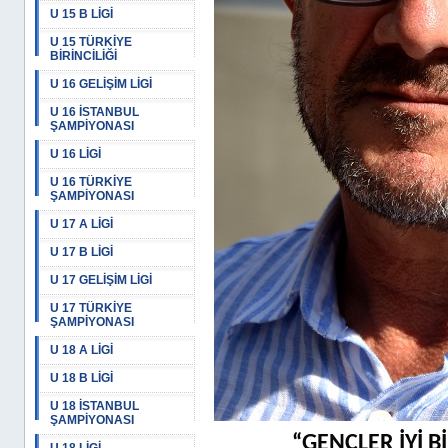
U 15 B LİGİ
U 15 TÜRKİYE
BİRİNCİLİĞİ
U 16 GELİŞİM LİGİ
U 16 İSTANBUL
ŞAMPİYONASI
U 16 LİGİ
U 16 TÜRKİYE
ŞAMPİYONASI
U 17 A LİGİ
U 17 B LİGİ
U 17 GELİŞİM LİGİ
U 17 TÜRKİYE
ŞAMPİYONASI
U 18 A LİGİ
U 18 B LİGİ
U 18 İSTANBUL
ŞAMPİYONASI
“GENÇLER İYİ B