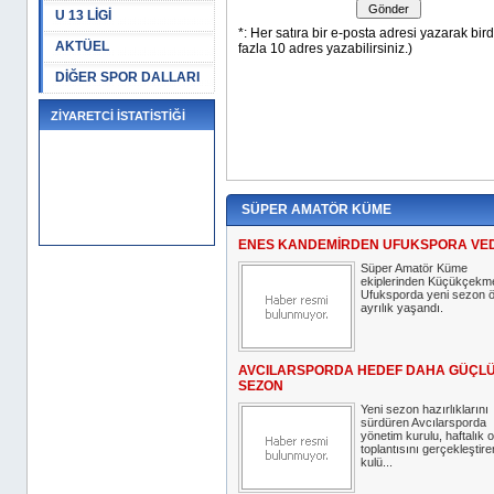
U 13 LİGİ
AKTÜEL
DİĞER SPOR DALLARI
ZİYARETCİ İSTATİSTİĞİ
SÜPER AMATÖR KÜME
ENES KANDEMİRDEN UFUKSPORA VE
Süper Amatör Küme
ekiplerinden Küçükçekm
Ufuksporda yeni sezon 
ayrılık yaşandı.
AVCILARSPORDA HEDEF DAHA GÜÇLÜ
SEZON
Yeni sezon hazırlıklarını
sürdüren Avcılarsporda
yönetim kurulu, haftalık 
toplantısını gerçekleştir
kulü...