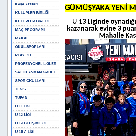
Köşe Yazıları
GÜMÜŞYAKA YENİ M
KULÜPLER BİRLİĞİ
U 13 Liginde oynadığ
KULÜPLER BİRLİĞİ
kazanarak evine 3 pua
MAÇ PROGRAMI
Mahalle Kasa
MAKALE
OKUL SPORLARI
PLAY OUT
PROFESYONEL LİGLER
SAL KLASMAN GRUBU
SPOR OKULLARI
TENİS
TÜFAD
U 11 LİGİ
U 12 LİGİ
U 14 GELİŞİM LİGİ
U 15 A LİGİ