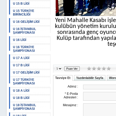
U 15 B LİGİ
U 15 TÜRKİYE
BİRİNCİLİĞİ
Yeni Mahalle Kasabı işl
U 16 GELİŞİM LİGİ
kulübün yönetim kurulu 
U 16 İSTANBUL
sonrasında genç oyuncula
ŞAMPİYONASI
Kulüp tarafından yapıla
U 16 LİGİ
teş
U 16 TÜRKİYE
ŞAMPİYONASI
U 17 A LİGİ
U 17 B LİGİ
U 17 GELİŞİM LİGİ
Tavsiye Et
Yazdırılabilir Sayfa
Word
U 17 TÜRKİYE
ŞAMPİYONASI
U 18 A LİGİ
U 18 B LİGİ
U 18 İSTANBUL
ŞAMPİYONASI