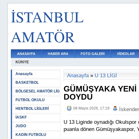
İSTANBUL
AMATÖR
ANASAYFA
HABER ARA
FOTO GALERİ
VİDEOLAR
KÜNYE
Anasayfa
Anasayfa
»
U 13 LİGİ
BASKETBOL
GÜMÜŞYAKA YENİ
BÖLGESEL AMATÖR LİG
DOYDU
FUTBOL OKULU
08 Mayıs 2026, 17:19
HENTBOL LİGLERİ
İskende
İASKF
U 13 Liginde oynadığı Okulspor
JUDO
puanla dönen Gümüşyakaspor, Ye
KADIN FUTBOLU