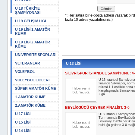
U 18 LİGİ
U 18 TÜRKİYE
ŞAMPİYONASI
U 19 GELİŞİM LİGİ
U 19 LİGİ 1.AMATÖR
KÜME
U 19 LİGİ 2.AMATÖR
KÜME
ÜNİVERSİTE SPORLARI
VETERANLAR
U 13 LİGİ
VOLEYBOL
SİLİVRİSPOR İSTANBUL ŞAMPİYONU: 4
U 13 İstanbul Şampiyona
VOLEYBOL LİGLERİ
finalinde Silivrispor, norm
süresi 1-1 eşitlikle sona 
SÜPER AMATÖR KÜME
karşılaşmada Sancakte
Ziga...
1.AMATÖR KÜME
2.AMATÖR KÜME
BEYLİKGÜCÜ ÇEYREK FİNALİST: 3-0
U 17 LİGİ
U13 İstanbul Şampiyonas
Tur maçında Beylikgücüs
Bakırköy 1903ü her iki y
U 15 LİGİ
bulduğu gollerle 3-0 mağl
U 14 LİGİ