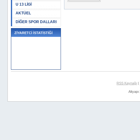
U 13 LİGİ
AKTÜEL
DİĞER SPOR DALLARI
ZİYARETCİ İSTATİSTİĞİ
RSS Kaynağı
|
Altyapı