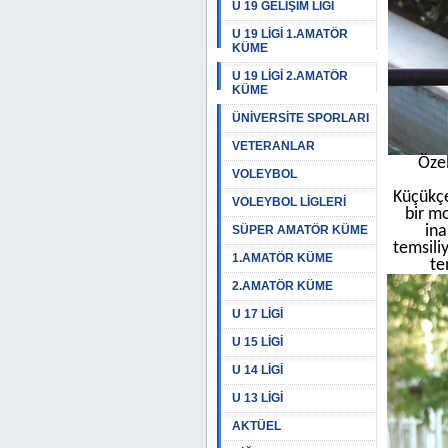
U 19 GELİŞİM LİGİ
U 19 LİGİ 1.AMATÖR
KÜME
U 19 LİGİ 2.AMATÖR
KÜME
ÜNİVERSİTE SPORLARI
VETERANLAR
Özel
VOLEYBOL
Küçükçe
VOLEYBOL LİGLERİ
bir m
ina
SÜPER AMATÖR KÜME
temsili
1.AMATÖR KÜME
te
2.AMATÖR KÜME
U 17 LİGİ
U 15 LİGİ
U 14 LİGİ
U 13 LİGİ
AKTÜEL