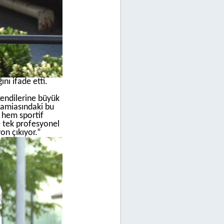
nı ifade etti.
kendilerine büyük
amiasındaki bu
i hem sportif
e tek profesyonel
on çıkıyor.”