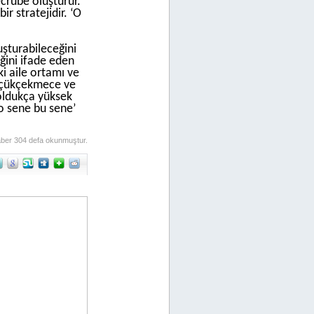
ecrübe oluşturur.
r stratejidir. ‘O
şturabileceğini
ğini ifade eden
i aile ortamı ve
 Küçükçekmece ve
oldukça yüksek
o sene bu sene’
ber 304 defa okunmuştur.