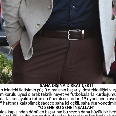
SAHA DIŞINA DİKKAT ÇEKTİ
p içindeki iletişimin güçlü olmasının başarıyı desteklediğini vu
m kurulu üyesi olarak teknik heyet ve futbolcularla kurduğumuz y
nda takımı ayakta tutan en önemli unsurdur. 19 oyuncunun ay
f hattında kalabilmek sadece saha içi değil, saha dışı yönetimin
“O SENE BU SENE İNŞALLAH”
 yılda kapısından dönülen başarının bu sezon daha büyük bir h