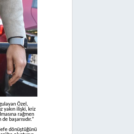
rgulayan Özel,
akın ilişki, kriz
rılmasına rağmen
 de başarısıdır.”
edefe dönüştüğünü