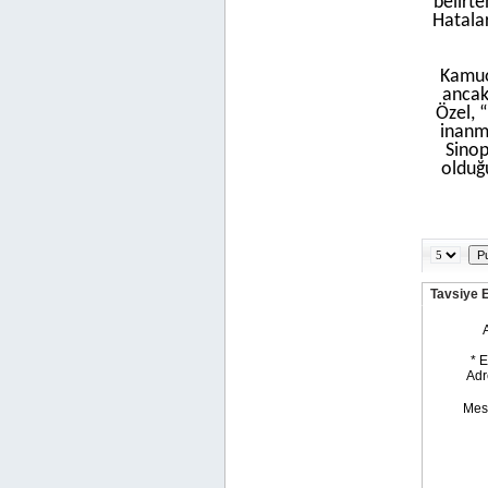
belirte
Hatalar
Kamuo
ancak
Özel, 
inanmı
Sinop
olduğu
Tavsiye 