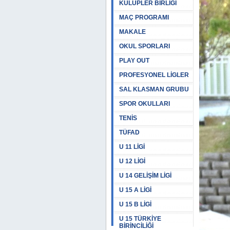
KULÜPLER BİRLİĞİ
MAÇ PROGRAMI
MAKALE
OKUL SPORLARI
PLAY OUT
PROFESYONEL LİGLER
SAL KLASMAN GRUBU
SPOR OKULLARI
TENİS
TÜFAD
U 11 LİGİ
U 12 LİGİ
U 14 GELİŞİM LİGİ
U 15 A LİGİ
U 15 B LİGİ
U 15 TÜRKİYE
BİRİNCİLİĞİ