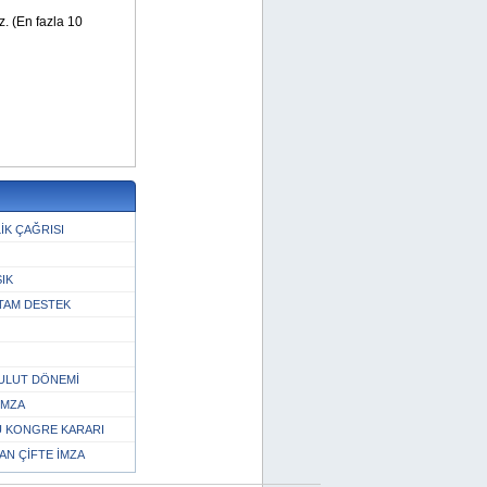
İK ÇAĞRISI
IK
TAM DESTEK
ULUT DÖNEMİ
İMZA
Ü KONGRE KARARI
N ÇİFTE İMZA