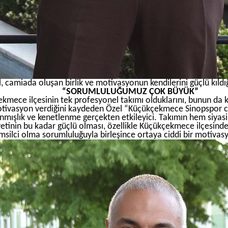
, camiada oluşan birlik ve motivasyonun kendilerini güçlü kıldığı
“SORUMLULUĞUMUZ ÇOK BÜYÜK”
kmece ilçesinin tek profesyonel takımı olduklarını, bunun da 
otivasyon verdiğini kaydeden Özel “Küçükçekmece Sinopspor c
nmışlık ve kenetlenme gerçekten etkileyici. Takımın hem siyas
yetinin bu kadar güçlü olması, özellikle Küçükçekmece ilçesind
msilci olma sorumluluğuyla birleşince ortaya ciddi bir motivasy