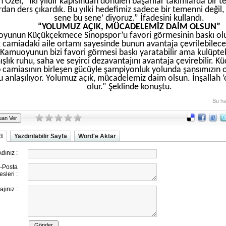
n Özel, “İki yıldır kapısından dönülen başarılar takımlarda bir t
dan ders çıkardık. Bu yılki hedefimiz sadece bir temenni değil, bi
sene bu sene’ diyoruz.” İfadesini kullandı.
“YOLUMUZ AÇIK, MÜCADELEMİZ DAİM OLSUN”
yunun Küçükçekmece Sinopspor’u favori görmesinin baskı olu
 camiadaki aile ortamı sayesinde bunun avantaja çevrilebilece
“Kamuoyunun bizi favori görmesi baskı yaratabilir ama kulüptek
şlık ruhu, saha ve seyirci dezavantajını avantaja çevirebilir.
 camiasının birleşen gücüyle şampiyonluk yolunda şansımızın 
 anlaşılıyor. Yolumuz açık, mücadelemiz daim olsun. İnşallah ‘
olur.” Şeklinde konuştu.
Bu ha
Et
Yazdırılabilir Sayfa
Word'e Aktar