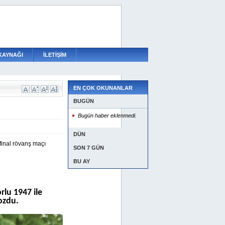
KAYNAĞI
İLETİŞİM
EN ÇOK OKUNANLAR
BUGÜN
Bugün haber eklenmedi.
DÜN
final rövanş maçı
SON 7 GÜN
BU AY
lu 1947 ile
bozdu.