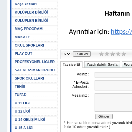
Köşe Yazıları
KULÜPLER BİRLİĞİ
Haftanın 
KULÜPLER BİRLİĞİ
MAÇ PROGRAMI
Ayrıntılar için:
https:/
MAKALE
OKUL SPORLARI
PLAY OUT
PROFESYONEL LİGLER
Tavsiye Et
Yazdırılabilir Sayfa
Word
SAL KLASMAN GRUBU
SPOR OKULLARI
TENİS
TÜFAD
U 11 LİGİ
U 12 LİGİ
U 14 GELİŞİM LİGİ
U 15 A LİGİ