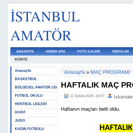
İSTANBUL
AMATÖR
ANASAYFA
HABER ARA
FOTO GALERİ
VİDEOLAR
KÜNYE
Anasayfa
Anasayfa
»
MAÇ PROGRAMI
BASKETBOL
HAFTALIK MAÇ P
BÖLGESEL AMATÖR LİG
FUTBOL OKULU
11 Şubat 2026, 16:57
İskende
HENTBOL LİGLERİ
Haftanın maçları belli oldu.
İASKF
JUDO
HAFTALI
KADIN FUTBOLU