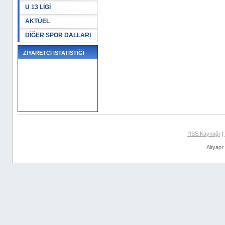
U 13 LİGİ
AKTÜEL
DİĞER SPOR DALLARI
ZİYARETCİ İSTATİSTİĞİ
RSS Kaynağı
|
Altyapı