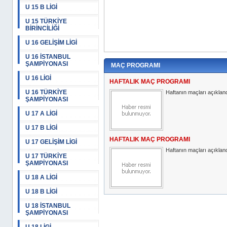
U 15 B LİGİ
U 15 TÜRKİYE
BİRİNCİLİĞİ
U 16 GELİŞİM LİGİ
U 16 İSTANBUL
ŞAMPİYONASI
MAÇ PROGRAMI
U 16 LİGİ
HAFTALIK MAÇ PROGRAMI
U 16 TÜRKİYE
Haftanın maçları açıkland
ŞAMPİYONASI
U 17 A LİGİ
U 17 B LİGİ
HAFTALIK MAÇ PROGRAMI
U 17 GELİŞİM LİGİ
Haftanın maçları açıkland
U 17 TÜRKİYE
ŞAMPİYONASI
U 18 A LİGİ
U 18 B LİGİ
U 18 İSTANBUL
ŞAMPİYONASI