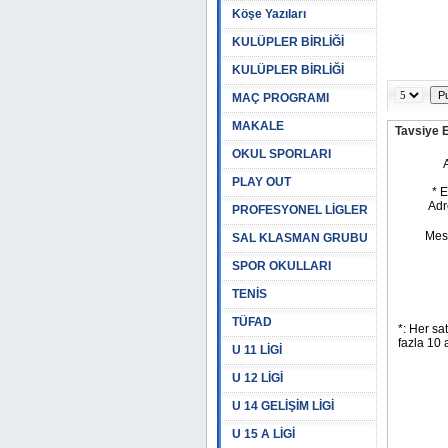
Köşe Yazıları
KULÜPLER BİRLİĞİ
KULÜPLER BİRLİĞİ
MAÇ PROGRAMI
MAKALE
Tavsiye 
OKUL SPORLARI
PLAY OUT
PROFESYONEL LİGLER
SAL KLASMAN GRUBU
SPOR OKULLARI
TENİS
TÜFAD
U 11 LİGİ
U 12 LİGİ
U 14 GELİŞİM LİGİ
U 15 A LİGİ