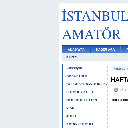
İSTANBU
AMATÖR
ANASAYFA
HABER ARA
KÜNYE
Anasayfa
Anasayf
BASKETBOL
HAFT
BÖLGESEL AMATÖR LİG
26 Ka
FUTBOL OKULU
HENTBOL LİGLERİ
Haftalık ma
İASKF
JUDO
KADIN FUTBOLU