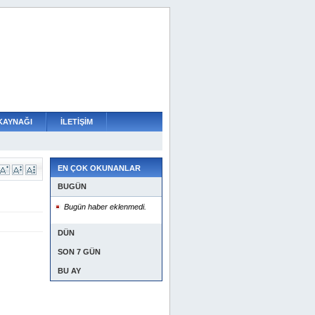
KAYNAĞI
İLETİŞİM
EN ÇOK OKUNANLAR
BUGÜN
Bugün haber eklenmedi.
DÜN
SON 7 GÜN
BU AY