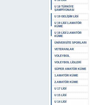
U 18 LİGİ
U 18 TÜRKİYE
ŞAMPİYONASI
U 19 GELİŞİM LİGİ
U 19 LİGİ 1.AMATÖR
KÜME
U 19 LİGİ 2.AMATÖR
KÜME
ÜNİVERSİTE SPORLARI
VETERANLAR
VOLEYBOL
VOLEYBOL LİGLERİ
SÜPER AMATÖR KÜME
1.AMATÖR KÜME
2.AMATÖR KÜME
U 17 LİGİ
U 15 LİGİ
U 14 LİGİ