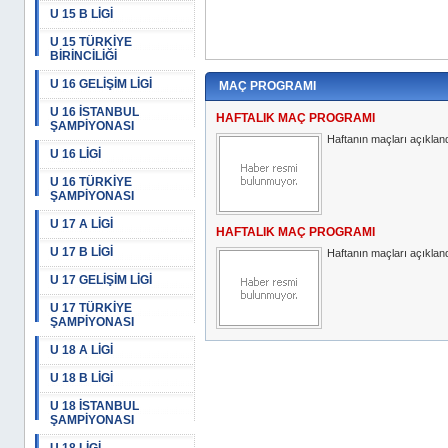
U 15 B LİGİ
U 15 TÜRKİYE
BİRİNCİLİĞİ
U 16 GELİŞİM LİGİ
MAÇ PROGRAMI
U 16 İSTANBUL
HAFTALIK MAÇ PROGRAMI
ŞAMPİYONASI
Haftanın maçları açıkland
U 16 LİGİ
U 16 TÜRKİYE
ŞAMPİYONASI
U 17 A LİGİ
HAFTALIK MAÇ PROGRAMI
U 17 B LİGİ
Haftanın maçları açıkland
U 17 GELİŞİM LİGİ
U 17 TÜRKİYE
ŞAMPİYONASI
U 18 A LİGİ
U 18 B LİGİ
U 18 İSTANBUL
ŞAMPİYONASI