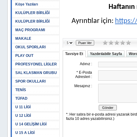
Köşe Yazıları
Haftanın 
KULÜPLER BİRLİĞİ
Ayrıntılar için:
https:/
KULÜPLER BİRLİĞİ
MAÇ PROGRAMI
MAKALE
OKUL SPORLARI
Tavsiye Et
Yazdırılabilir Sayfa
Word
PLAY OUT
PROFESYONEL LİGLER
SAL KLASMAN GRUBU
SPOR OKULLARI
TENİS
TÜFAD
U 11 LİGİ
U 12 LİGİ
U 14 GELİŞİM LİGİ
U 15 A LİGİ