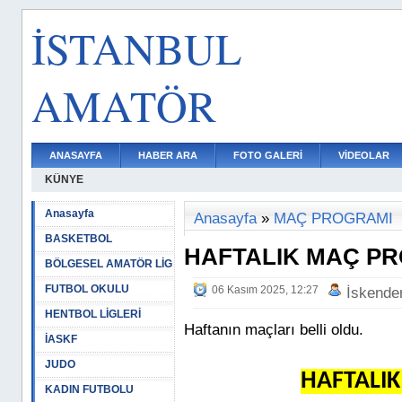
İSTANBUL
AMATÖR
ANASAYFA
HABER ARA
FOTO GALERİ
VİDEOLAR
KÜNYE
Anasayfa
Anasayfa
»
MAÇ PROGRAMI
BASKETBOL
HAFTALIK MAÇ P
BÖLGESEL AMATÖR LİG
FUTBOL OKULU
06 Kasım 2025, 12:27
İskende
HENTBOL LİGLERİ
Haftanın maçları belli oldu.
İASKF
JUDO
HAFTALI
KADIN FUTBOLU