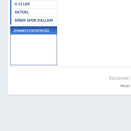
U 13 LİGİ
AKTÜEL
DİĞER SPOR DALLARI
ZİYARETCİ İSTATİSTİĞİ
RSS Kaynağı
|
Altyapı