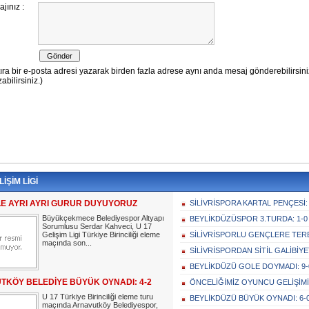
LİŞİM LİGİ
LE AYRI AYRI GURUR DUYUYORUZ
SİLİVRİSPORA KARTAL PENÇESİ: 
Büyükçekmece Belediyespor Altyapı
BEYLİKDÜZÜSPOR 3.TURDA: 1-0
Sorumlusu Serdar Kahveci, U 17
Gelişim Ligi Türkiye Birinciliği eleme
SİLİVRİSPORLU GENÇLERE TERB
maçında son...
SİLİVRİSPORDAN SİTİL GALİBİYET
BEYLİKDÜZÜ GOLE DOYMADI: 9-
TKÖY BELEDİYE BÜYÜK OYNADI: 4-2
ÖNCELİĞİMİZ OYUNCU GELİŞİMİ
U 17 Türkiye Birinciliği eleme turu
BEYLİKDÜZÜ BÜYÜK OYNADI: 6-
maçında Arnavutköy Belediyespor,