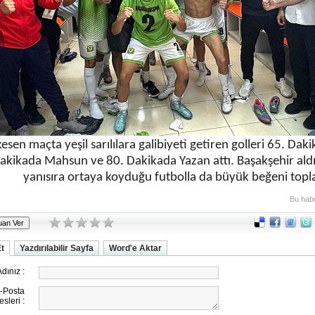
esen maçta yeşil sarılılara galibiyeti getiren golleri 65. Daki
akikada Mahsun ve 80. Dakikada Yazan attı. Başakşehir aldığ
yanısıra ortaya koyduğu futbolla da büyük beğeni topla
Bu hab
Et
Yazdırılabilir Sayfa
Word'e Aktar