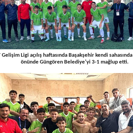
 Gelişim Ligi açılış haftasında Başakşehir kendi sahasında 
önünde Güngören Belediye’yi 3-1 mağlup etti.