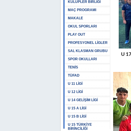
KULÜPLER BİRLİĞİ
MAÇ PROGRAMI
MAKALE
OKUL SPORLARI
PLAY OUT
PROFESYONEL LİGLER
SAL KLASMAN GRUBU
U 17
SPOR OKULLARI
TENİS
TÜFAD
U 11 LİGİ
U 12 LİGİ
U 14 GELİŞİM LİGİ
U 15 A LİGİ
U 15 B LİGİ
U 15 TÜRKİYE
BİRİNCİLİĞİ