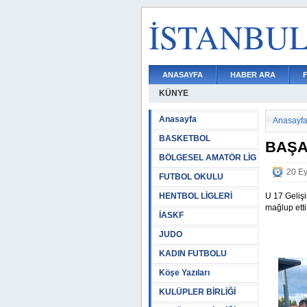
İSTANBU
ANASAYFA
HABER ARA
KÜNYE
Anasayfa
Anasayf
BASKETBOL
BAŞA
BÖLGESEL AMATÖR LİG
20 Ey
FUTBOL OKULU
HENTBOL LİGLERİ
U 17 Geliş
mağlup etti
İASKF
JUDO
KADIN FUTBOLU
Köşe Yazıları
KULÜPLER BİRLİĞİ