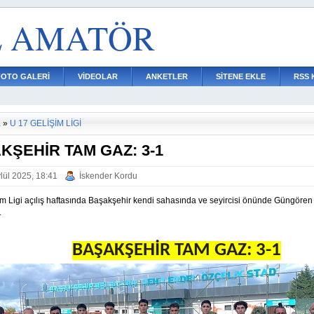
L AMATÖR
FOTO GALERİ
VİDEOLAR
ANKETLER
SİTENE EKLE
RSS 
a
»
U 17 GELİŞİM LİGİ
KŞEHİR TAM GAZ: 3-1
lül 2025, 18:41
İskender Kordu
im Ligi açılış haftasında Başakşehir kendi sahasında ve seyircisi önünde Güngören
.
BAŞAKŞEHİR TAM GAZ: 3-1