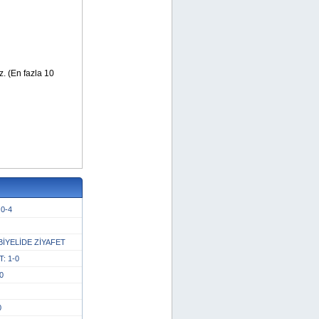
0-4
İYELİDE ZİYAFET
: 1-0
0
0