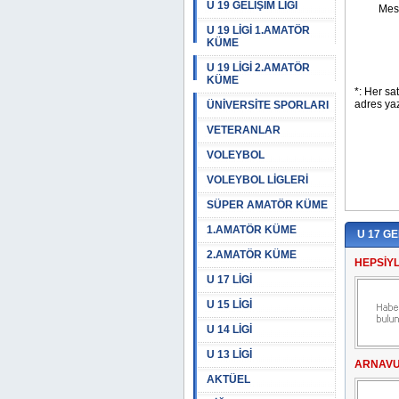
U 19 GELİŞİM LİGİ
U 19 LİGİ 1.AMATÖR
KÜME
U 19 LİGİ 2.AMATÖR
KÜME
ÜNİVERSİTE SPORLARI
VETERANLAR
VOLEYBOL
VOLEYBOL LİGLERİ
SÜPER AMATÖR KÜME
1.AMATÖR KÜME
U 17 GE
2.AMATÖR KÜME
HEPSİY
U 17 LİGİ
U 15 LİGİ
U 14 LİGİ
U 13 LİGİ
ARNAVU
AKTÜEL