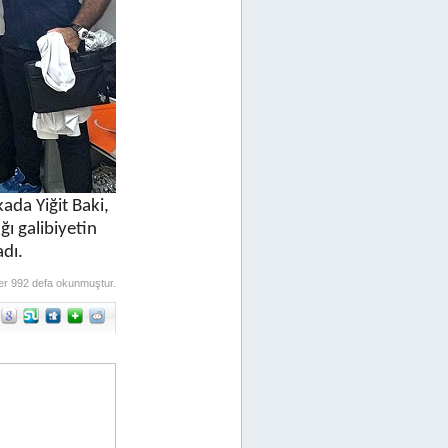
kada Yiğit Baki,
ı galibiyetin
dı.
er 992 defa okunmuştur.