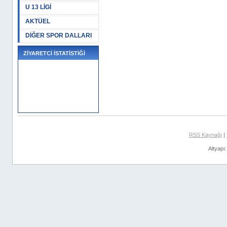
U 13 LİGİ
AKTÜEL
DİĞER SPOR DALLARI
ZİYARETCİ İSTATİSTİĞİ
RSS Kaynağı
|
Altyapı