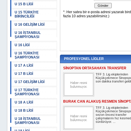
U 15 B LİGİ
U 15 TÜRKİYE
BİRİNCİLİĞİ
U 16 GELİŞİM LİGİ
U 16 İSTANBUL
ŞAMPİYONASI
U 16 LİGİ
U 16 TÜRKİYE
ŞAMPİYONASI
PROFESYONEL LİGLER
U 17 A LİGİ
SİNOPTAN ORTASAHAYA TRANSFER
U 17 B LİGİ
TFF 3. Lig ekiplerinden
Küçükçekmece Sinopsp
son dakika transferi geldi
U 17 GELİŞİM LİGİ
U 17 TÜRKİYE
ŞAMPİYONASI
BURAK CAN ALAKUŞ RESMEN SİNOPT
U 18 A LİGİ
TFF 3. Lig ekiplerinden
U 18 B LİGİ
Küçükçekmece Sinopspor
sezon öncesi transfer
çalışmalarını hız kesme
U 18 İSTANBUL
sürdürüyor. ...
ŞAMPİYONASI