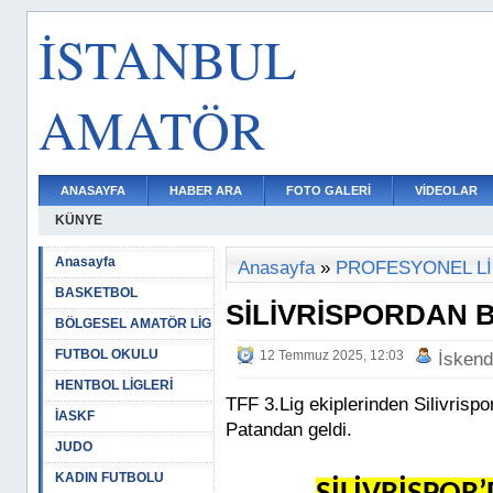
İSTANBUL
AMATÖR
ANASAYFA
HABER ARA
FOTO GALERİ
VİDEOLAR
KÜNYE
Anasayfa
Anasayfa
»
PROFESYONEL L
BASKETBOL
SİLİVRİSPORDAN B
BÖLGESEL AMATÖR LİG
FUTBOL OKULU
12 Temmuz 2025, 12:03
İskend
HENTBOL LİGLERİ
TFF 3.Lig ekiplerinden Silivrisp
İASKF
Patandan geldi.
JUDO
KADIN FUTBOLU