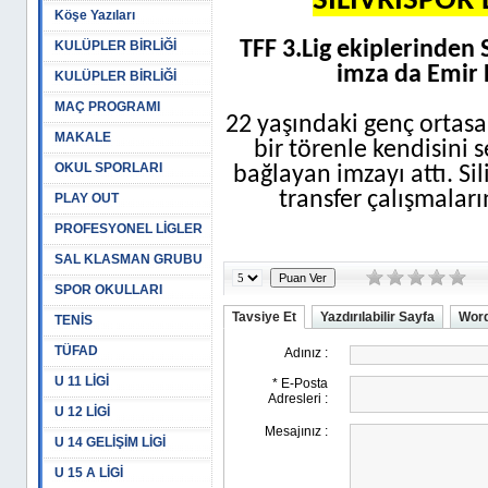
SİLİVRİSPOR
Köşe Yazıları
TFF 3.Lig ekiplerinden S
KULÜPLER BİRLİĞİ
imza da Emir 
KULÜPLER BİRLİĞİ
MAÇ PROGRAMI
22 yaşındaki genç ortas
MAKALE
bir törenle kendisini 
OKUL SPORLARI
bağlayan imzayı attı. Sil
transfer çalışmaların
PLAY OUT
PROFESYONEL LİGLER
SAL KLASMAN GRUBU
SPOR OKULLARI
Tavsiye Et
Yazdırılabilir Sayfa
Word
TENİS
TÜFAD
U 11 LİGİ
U 12 LİGİ
U 14 GELİŞİM LİGİ
U 15 A LİGİ