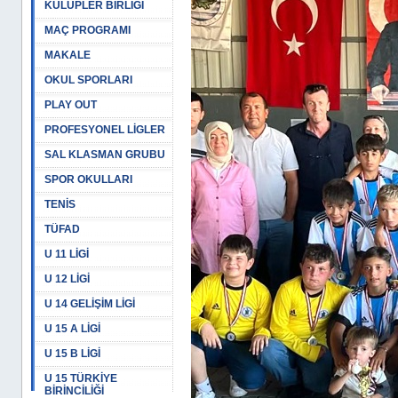
KULÜPLER BİRLİĞİ
MAÇ PROGRAMI
MAKALE
OKUL SPORLARI
PLAY OUT
PROFESYONEL LİGLER
SAL KLASMAN GRUBU
SPOR OKULLARI
TENİS
TÜFAD
U 11 LİGİ
U 12 LİGİ
U 14 GELİŞİM LİGİ
U 15 A LİGİ
U 15 B LİGİ
U 15 TÜRKİYE
BİRİNCİLİĞİ