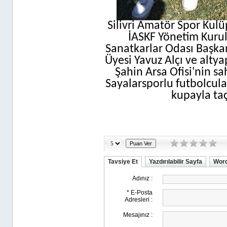
Silivri Amatör Spor Kulü
İASKF Yönetim Kurulu
Sanatkarlar Odası Başkan
Üyesi Yavuz Alçı ve altya
Şahin Arsa Ofisi'nin s
Sayalarsporlu futbolcul
kupayla taç
Tavsiye Et
Yazdırılabilir Sayfa
Word