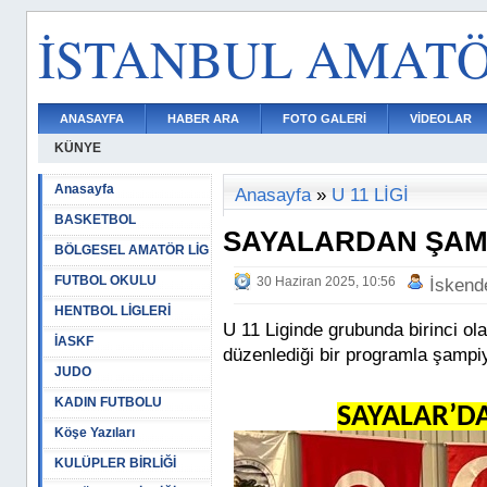
İSTANBUL AMAT
ANASAYFA
HABER ARA
FOTO GALERİ
VİDEOLAR
KÜNYE
Anasayfa
Anasayfa
»
U 11 LİGİ
BASKETBOL
SAYALARDAN ŞAM
BÖLGESEL AMATÖR LİG
FUTBOL OKULU
30 Haziran 2025, 10:56
İskend
HENTBOL LİGLERİ
U 11 Liginde grubunda birinci o
İASKF
düzenlediği bir programla şampiy
JUDO
KADIN FUTBOLU
SAYALAR’D
Köşe Yazıları
KULÜPLER BİRLİĞİ