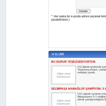
U 11 LİGİ
BU GURUR YEŞİLESENYURTUN
U11 liginde grubunda şa
Yeşiesenyurtspor, camia
mutluluk yarattı.
SELİMPAŞA NAMAĞLUP ŞAMPİYON: 3-
U11 Liginde oynanan ma
Alipaşasporu 3-1 mağlu
olarak şampiyonluğunu ilan