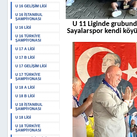
U 16 GELİŞİM LİGİ
U 16 İSTANBUL
ŞAMPİYONASI
U 11 Liginde grubund
U 16 LİGİ
Sayalarspor kendi köy
U 16 TÜRKİYE
ŞAMPİYONASI
U 17 A LİGİ
U 17 B LİGİ
U 17 GELİŞİM LİGİ
U 17 TÜRKİYE
ŞAMPİYONASI
U 18 A LİGİ
U 18 B LİGİ
U 18 İSTANBUL
ŞAMPİYONASI
U 18 LİGİ
U 18 TÜRKİYE
ŞAMPİYONASI