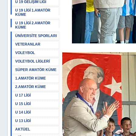
U 19 GELİŞİM LİGİ
U 19 LİGİ 1.AMATÖR
KÜME
U 19 LİGİ 2.AMATÖR
KÜME
ÜNİVERSİTE SPORLARI
VETERANLAR
VOLEYBOL
VOLEYBOL LİGLERİ
SÜPER AMATÖR KÜME
1.AMATÖR KÜME
2.AMATÖR KÜME
U 17 LİGİ
U 15 LİGİ
U 14 LİGİ
U 13 LİGİ
AKTÜEL