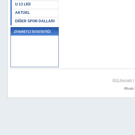
U 13 LİGİ
AKTÜEL
DİĞER SPOR DALLARI
ZİYARETCİ İSTATİSTİĞİ
RSS Kaynağı
|
Altyapı