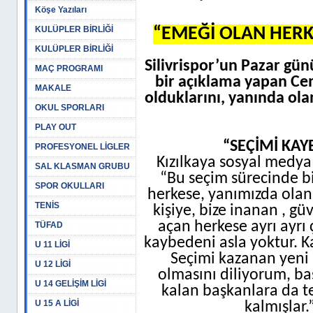
Köşe Yazıları
KULÜPLER BİRLİĞİ
“EMEĞİ OLAN HERK
KULÜPLER BİRLİĞİ
Silivrispor’un Pazar gü
MAÇ PROGRAMI
bir açıklama yapan Cemi
MAKALE
olduklarını, yanında ol
OKUL SPORLARI
PLAY OUT
“SEÇİMİ KA
PROFESYONEL LİGLER
Kızılkaya sosyal medy
SAL KLASMAN GRUBU
“Bu seçim sürecinde b
SPOR OKULLARI
herkese, yanımızda olan
TENİS
kişiye, bize inanan , gü
açan herkese ayrı ayrı
TÜFAD
kaybedeni asla yoktur. K
U 11 LİGİ
Seçimi kazanan yeni 
U 12 LİGİ
olmasını diliyorum, baş
U 14 GELİŞİM LİGİ
kalan başkanlara da te
U 15 A LİGİ
kalmışlar.