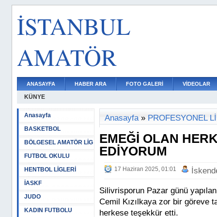
İSTANBUL
AMATÖR
ANASAYFA
HABER ARA
FOTO GALERİ
VİDEOLAR
KÜNYE
Anasayfa
Anasayfa
»
PROFESYONEL L
BASKETBOL
EMEĞİ OLAN HER
BÖLGESEL AMATÖR LİG
EDİYORUM
FUTBOL OKULU
17 Haziran 2025, 01:01
HENTBOL LİGLERİ
İskend
İASKF
Silivrisporun Pazar günü yapıla
JUDO
Cemil Kızılkaya zor bir göreve ta
KADIN FUTBOLU
herkese teşekkür etti.