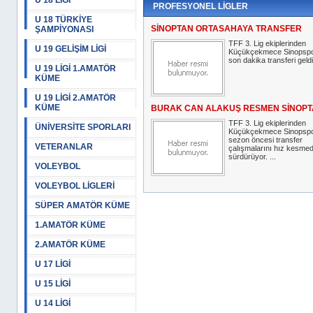
U 18 LİGİ
PROFESYONEL LİGLER
U 18 TÜRKİYE
SİNOPTAN ORTASAHAYA TRANSFER
ŞAMPİYONASI
TFF 3. Lig ekiplerinden
U 19 GELİŞİM LİGİ
Küçükçekmece Sinopsp
son dakika transferi geldi
U 19 LİGİ 1.AMATÖR
KÜME
U 19 LİGİ 2.AMATÖR
KÜME
BURAK CAN ALAKUŞ RESMEN SİNOPT
TFF 3. Lig ekiplerinden
ÜNİVERSİTE SPORLARI
Küçükçekmece Sinopspor
sezon öncesi transfer
VETERANLAR
çalışmalarını hız kesme
sürdürüyor. ...
VOLEYBOL
VOLEYBOL LİGLERİ
SÜPER AMATÖR KÜME
1.AMATÖR KÜME
2.AMATÖR KÜME
U 17 LİGİ
U 15 LİGİ
U 14 LİGİ