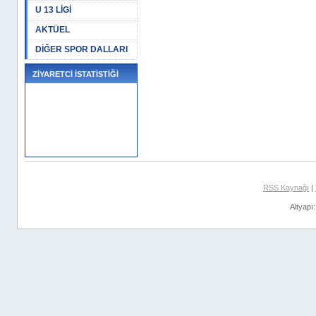
U 13 LİGİ
AKTÜEL
DİĞER SPOR DALLARI
ZİYARETCİ İSTATİSTİĞİ
RSS Kaynağı
|
Altyapı