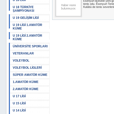
U 18 LİGİ
Esenyurt ilçesinin yeni g
tenis odu. Esenyurt Teni
U 18 TÜRKİYE
Kulübü de tenis severleri
ŞAMPİYONASI
U 19 GELİŞİM LİGİ
U 19 LİGİ 1.AMATÖR
KÜME
U 19 LİGİ 2.AMATÖR
KÜME
ÜNİVERSİTE SPORLARI
VETERANLAR
VOLEYBOL
VOLEYBOL LİGLERİ
SÜPER AMATÖR KÜME
1.AMATÖR KÜME
2.AMATÖR KÜME
U 17 LİGİ
U 15 LİGİ
U 14 LİGİ