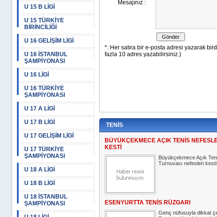
U 15 B LİGİ
U 15 TÜRKİYE
BİRİNCİLİĞİ
U 16 GELİŞİM LİGİ
U 16 İSTANBUL
ŞAMPİYONASI
U 16 LİGİ
U 16 TÜRKİYE
ŞAMPİYONASI
U 17 A LİGİ
U 17 B LİGİ
TENİS
U 17 GELİŞİM LİGİ
BÜYÜKÇEKMECE AÇIK TENİS NEFESLE
KESTİ
U 17 TÜRKİYE
ŞAMPİYONASI
Büyükçekmece Açık Ten
Turnuvası nefesleri kesti
U 18 A LİGİ
U 18 B LİGİ
U 18 İSTANBUL
ESENYURTTA TENİS RÜZGARI
ŞAMPİYONASI
Genç nüfusuyla dikkat ç