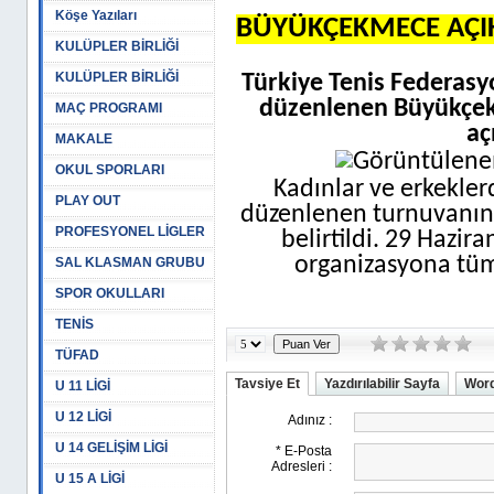
Köşe Yazıları
BÜYÜKÇEKMECE AÇIK
KULÜPLER BİRLİĞİ
KULÜPLER BİRLİĞİ
Türkiye Tenis Federasy
düzenlenen Büyükçek
MAÇ PROGRAMI
aç
MAKALE
OKUL SPORLARI
Kadınlar ve erkekler
PLAY OUT
düzenlenen turnuvanın
PROFESYONEL LİGLER
belirtildi. 29 Hazi
organizasyona tüm 
SAL KLASMAN GRUBU
SPOR OKULLARI
TENİS
TÜFAD
Tavsiye Et
Yazdırılabilir Sayfa
Word
U 11 LİGİ
U 12 LİGİ
U 14 GELİŞİM LİGİ
U 15 A LİGİ