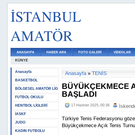
İSTANBUL
AMATÖR
ANASAYFA
HABER ARA
FOTO GALERİ
VİDEOLAR
KÜNYE
Anasayfa
Anasayfa
»
TENİS
BASKETBOL
BÜYÜKÇEKMECE AÇ
BÖLGESEL AMATÖR LİG
BAŞLADI
FUTBOL OKULU
17 Haziran 2025, 00:36
HENTBOL LİGLERİ
İskend
İASKF
Türkiye Tenis Federasyonu gözet
JUDO
Büyükçekmece Açık Tenis Turnuva
KADIN FUTBOLU