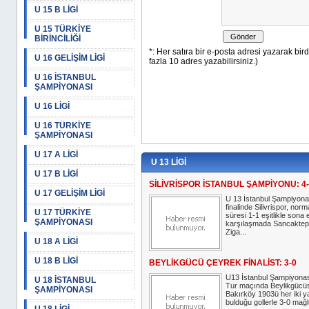
U 15 B LİGİ
U 15 TÜRKİYE
BİRİNCİLİĞİ
U 16 GELİŞİM LİGİ
U 16 İSTANBUL
ŞAMPİYONASI
U 16 LİGİ
U 16 TÜRKİYE
ŞAMPİYONASI
U 17 A LİGİ
U 13 LİGİ
U 17 B LİGİ
SİLİVRİSPOR İSTANBUL ŞAMPİYONU: 4
U 17 GELİŞİM LİGİ
U 13 İstanbul Şampiyona
finalinde Silivrispor, norm
U 17 TÜRKİYE
süresi 1-1 eşitlikle sona 
ŞAMPİYONASI
karşılaşmada Sancakte
Ziga...
U 18 A LİGİ
U 18 B LİGİ
BEYLİKGÜCÜ ÇEYREK FİNALİST: 3-0
U13 İstanbul Şampiyonas
U 18 İSTANBUL
Tur maçında Beylikgücüs
ŞAMPİYONASI
Bakırköy 1903ü her iki y
bulduğu gollerle 3-0 mağl