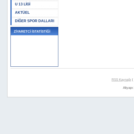
U 13 LİGİ
AKTÜEL
DİĞER SPOR DALLARI
ZİYARETCİ İSTATİSTİĞİ
RSS Kaynağı
|
Altyapı