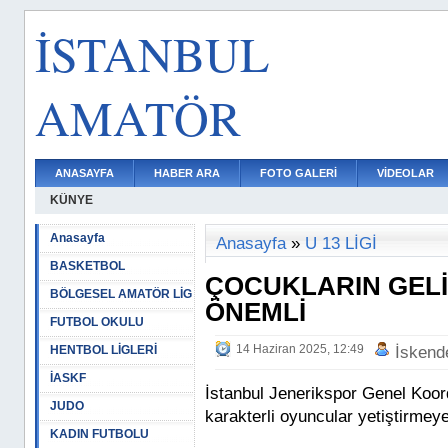
İSTANBUL
AMATÖR
ANASAYFA
HABER ARA
FOTO GALERİ
VİDEOLAR
KÜNYE
Anasayfa
Anasayfa
»
U 13 LİGİ
BASKETBOL
ÇOCUKLARIN GELİŞ
BÖLGESEL AMATÖR LİG
ÖNEMLİ
FUTBOL OKULU
14 Haziran 2025, 12:49
HENTBOL LİGLERİ
İskend
İASKF
İstanbul Jenerikspor Genel Koord
JUDO
karakterli oyuncular yetiştirmeye 
KADIN FUTBOLU