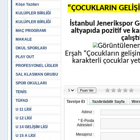
Köşe Yazıları
“ÇOCUKLARIN GELİŞİ
KULÜPLER BİRLİĞİ
KULÜPLER BİRLİĞİ
İstanbul Jenerikspor 
altyapıda pozitif ve k
MAÇ PROGRAMI
çalışt
MAKALE
OKUL SPORLARI
Erşah “Çocukların gelişim
PLAY OUT
karakterli çocuklar yet
PROFESYONEL LİGLER
SAL KLASMAN GRUBU
SPOR OKULLARI
TENİS
TÜFAD
Tavsiye Et
Yazdırılabilir Sayfa
Word
U 11 LİGİ
U 12 LİGİ
U 14 GELİŞİM LİGİ
U 15 A LİGİ