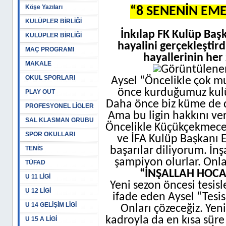
Köşe Yazıları
“8 SENENİN EME
KULÜPLER BİRLİĞİ
İnkılap FK Kulüp Başk
KULÜPLER BİRLİĞİ
hayalini gerçekleştird
MAÇ PROGRAMI
hayallerinin he
MAKALE
OKUL SPORLARI
Aysel “Öncelikle çok m
önce kurduğumuz kulü
PLAY OUT
Daha önce biz küme de 
PROFESYONEL LİGLER
Ama bu ligin hakkını ve
SAL KLASMAN GRUBU
Öncelikle Küçükçekmece
SPOR OKULLARI
ve İFA Kulüp Başkanı 
TENİS
başarılar diliyorum. İn
şampiyon olurlar. Onlar
TÜFAD
“İNŞALLAH HOCA
U 11 LİGİ
Yeni sezon öncesi tesisle
U 12 LİGİ
ifade eden Aysel “Tesisl
U 14 GELİŞİM LİGİ
Onları çözeceğiz. Yen
kadroyla da en kısa süre
U 15 A LİGİ