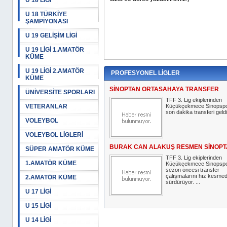
U 18 LİGİ
U 18 TÜRKİYE
ŞAMPİYONASI
U 19 GELİŞİM LİGİ
U 19 LİGİ 1.AMATÖR
KÜME
U 19 LİGİ 2.AMATÖR
PROFESYONEL LİGLER
KÜME
SİNOPTAN ORTASAHAYA TRANSFER
ÜNİVERSİTE SPORLARI
TFF 3. Lig ekiplerinden
VETERANLAR
Küçükçekmece Sinopsp
son dakika transferi geldi
VOLEYBOL
VOLEYBOL LİGLERİ
BURAK CAN ALAKUŞ RESMEN SİNOPT
SÜPER AMATÖR KÜME
TFF 3. Lig ekiplerinden
1.AMATÖR KÜME
Küçükçekmece Sinopspor
sezon öncesi transfer
çalışmalarını hız kesme
2.AMATÖR KÜME
sürdürüyor. ...
U 17 LİGİ
U 15 LİGİ
U 14 LİGİ