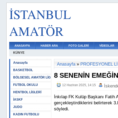
İSTANBUL
AMATÖR
ANASAYFA
HABER ARA
FOTO GALERİ
VİDEOLAR
KÜNYE
Anasayfa
Anasayfa
»
PROFESYONEL L
BASKETBOL
8 SENENİN EMEĞİN
BÖLGESEL AMATÖR LİG
FUTBOL OKULU
12 Haziran 2025, 14:15
İskend
HENTBOL LİGLERİ
İnkılap FK Kulüp Başkanı Fatih A
İASKF
gerçekleştirdiklerini belirterek
JUDO
söyledi.
KADIN FUTBOLU