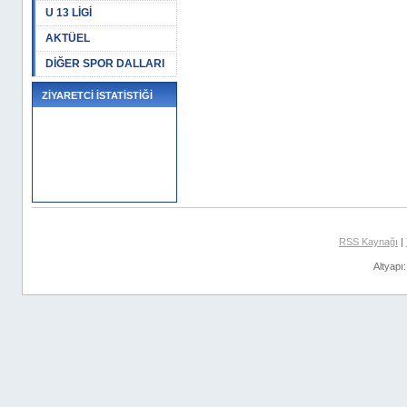
U 13 LİGİ
AKTÜEL
DİĞER SPOR DALLARI
ZİYARETCİ İSTATİSTİĞİ
RSS Kaynağı
|
Altyapı