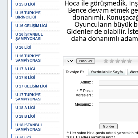
Hoca ile görüşmedik. İn
U 15 B LİGİ
Bence devam etmek gere
U 15 TÜRKİYE
donanımlı. Konuşacağ
BİRİNCİLİĞİ
Oyuncuların büyük bir
U 16 GELİŞİM LİGİ
Gidenler de olabilir. İs
U 16 İSTANBUL
daha donanımlı adamla
ŞAMPİYONASI
U 16 LİGİ
U 16 TÜRKİYE
ŞAMPİYONASI
U 17 A LİGİ
Tavsiye Et
Yazdırılabilir Sayfa
Word
U 17 B LİGİ
U 17 GELİŞİM LİGİ
U 17 TÜRKİYE
ŞAMPİYONASI
U 18 A LİGİ
U 18 B LİGİ
U 18 İSTANBUL
ŞAMPİYONASI