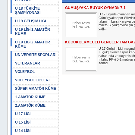
U 18 LİGİ
GÜMÜŞYAKA BÜYÜK OYNADI: 7-1
U 18 TÜRKİYE
ŞAMPİYONASI
U 17 Liginde oynanan m
Gümüşyakaspor Silivrinin
U 19 GELİŞİM LİGİ
takımını karşı karşıya ge
maçta Büyükçavuşluya g
yağ...
U 19 LİGİ 1.AMATÖR
KÜME
U 19 LİGİ 2.AMATÖR
KÜÇÜKÇEKMECELİ GENÇLER TAM GAZ:
KÜME
U 17 Gelişim Ligi maçınd
Küçükçekmecespor ken
ÜNİVERSİTE SPORLARI
sahasında ve seyircisi 
İnkılap FKyi 3-1 mağlup 
VETERANLAR
sahad...
VOLEYBOL
VOLEYBOL LİGLERİ
SÜPER AMATÖR KÜME
1.AMATÖR KÜME
2.AMATÖR KÜME
U 17 LİGİ
U 15 LİGİ
U 14 LİGİ