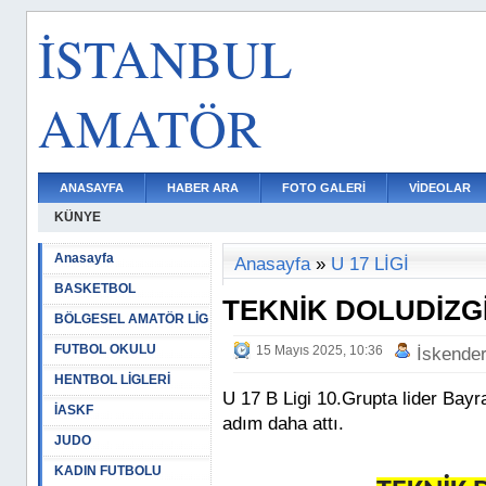
İSTANBUL
AMATÖR
ANASAYFA
HABER ARA
FOTO GALERİ
VİDEOLAR
KÜNYE
Anasayfa
Anasayfa
»
U 17 LİGİ
BASKETBOL
TEKNİK DOLUDİZGİ
BÖLGESEL AMATÖR LİG
FUTBOL OKULU
15 Mayıs 2025, 10:36
İskende
HENTBOL LİGLERİ
U 17 B Ligi 10.Grupta lider Bay
İASKF
adım daha attı.
JUDO
KADIN FUTBOLU