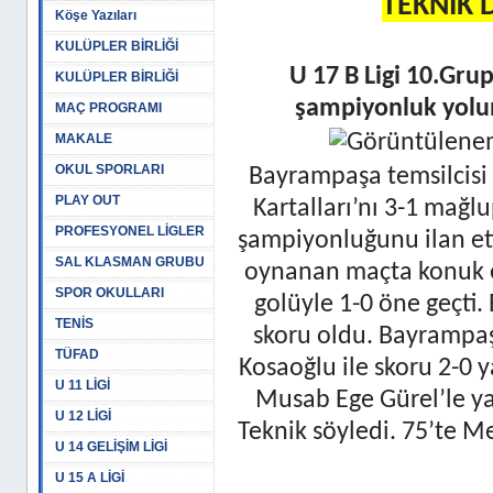
TEKNİK 
Köşe Yazıları
KULÜPLER BİRLİĞİ
U 17 B Ligi 10.Gru
KULÜPLER BİRLİĞİ
şampiyonluk yolun
MAÇ PROGRAMI
MAKALE
OKUL SPORLARI
Bayrampaşa temsilcisi
PLAY OUT
Kartalları’nı 3-1 mağl
PROFESYONEL LİGLER
şampiyonluğunu ilan et
SAL KLASMAN GRUBU
oynanan maçta konuk e
SPOR OKULLARI
golüyle 1-0 öne geçti.
TENİS
skoru oldu. Bayrampaş
TÜFAD
Kosaoğlu ile skoru 2-0 y
U 11 LİGİ
Musab Ege Gürel’le y
U 12 LİGİ
Teknik söyledi. 75’te Me
U 14 GELİŞİM LİGİ
U 15 A LİGİ