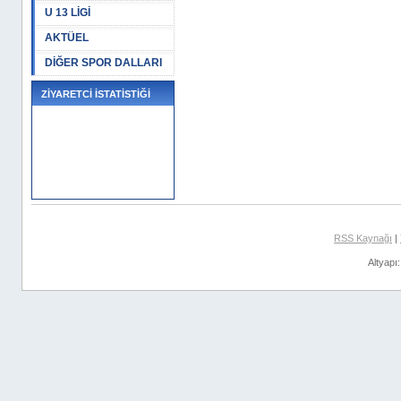
U 13 LİGİ
AKTÜEL
DİĞER SPOR DALLARI
ZİYARETCİ İSTATİSTİĞİ
RSS Kaynağı
|
Altyapı