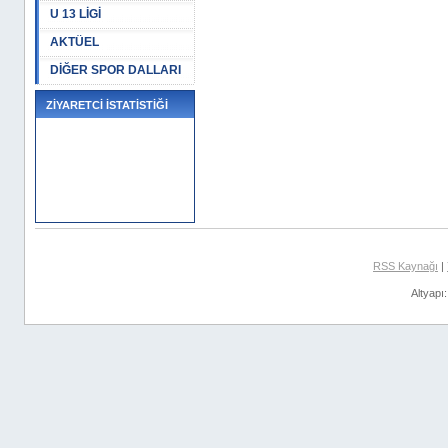
U 13 LİGİ
AKTÜEL
DİĞER SPOR DALLARI
ZİYARETCİ İSTATİSTİĞİ
RSS Kaynağı
|
Altyapı