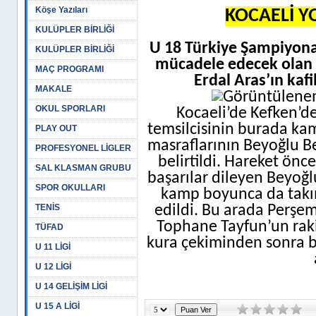
Köşe Yazıları
KOCAELİ Y
KULÜPLER BİRLİĞİ
U 18 Türkiye Şampiyona
KULÜPLER BİRLİĞİ
mücadele edecek olan 
MAÇ PROGRAMI
Erdal Aras’ın kafi
MAKALE
OKUL SPORLARI
Kocaeli’de Kefken’d
temsilcisinin burada ka
PLAY OUT
masraflarının Beyoğlu Be
PROFESYONEL LİGLER
belirtildi. Hareket önc
SAL KLASMAN GRUBU
başarılar dileyen Beyoğ
SPOR OKULLARI
kamp boyunca da takıml
TENİS
edildi. Bu arada Perşe
Tophane Tayfun’un raki
TÜFAD
kura çekiminden sonra bel
U 11 LİGİ
U 12 LİGİ
U 14 GELİŞİM LİGİ
U 15 A LİGİ