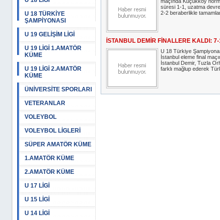
U 18 LİGİ
maçında Küçükköy norm
süresi 1-1, uzatma devre
2-2 beraberlikle tamamlan
U 18 TÜRKİYE
ŞAMPİYONASI
U 19 GELİŞİM LİGİ
İSTANBUL DEMİR FİNALLERE KALDI: 7-
U 19 LİGİ 1.AMATÖR
U 18 Türkiye Şampiyona
KÜME
İstanbul eleme final maç
İstanbul Demir, Tuzla Orh
U 19 LİGİ 2.AMATÖR
farklı mağlup ederek Türk
KÜME
ÜNİVERSİTE SPORLARI
VETERANLAR
VOLEYBOL
VOLEYBOL LİGLERİ
SÜPER AMATÖR KÜME
1.AMATÖR KÜME
2.AMATÖR KÜME
U 17 LİGİ
U 15 LİGİ
U 14 LİGİ