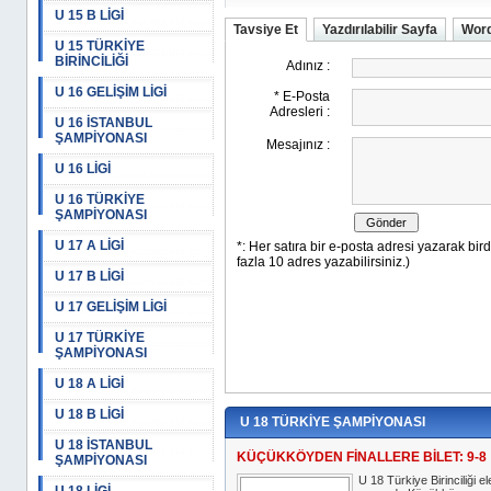
U 15 B LİGİ
Tavsiye Et
Yazdırılabilir Sayfa
Word
U 15 TÜRKİYE
BİRİNCİLİĞİ
U 16 GELİŞİM LİGİ
U 16 İSTANBUL
ŞAMPİYONASI
U 16 LİGİ
U 16 TÜRKİYE
ŞAMPİYONASI
U 17 A LİGİ
U 17 B LİGİ
U 17 GELİŞİM LİGİ
U 17 TÜRKİYE
ŞAMPİYONASI
U 18 A LİGİ
U 18 B LİGİ
U 18 TÜRKİYE ŞAMPİYONASI
U 18 İSTANBUL
KÜÇÜKKÖYDEN FİNALLERE BİLET: 9-8
ŞAMPİYONASI
U 18 Türkiye Birinciliği e