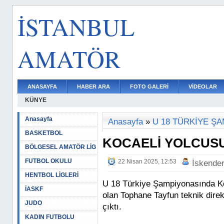
İSTANBUL
AMATÖR
ANASAYFA
HABER ARA
FOTO GALERİ
VİDEOLAR
KÜNYE
Anasayfa
Anasayfa
»
U 18 TÜRKİYE Ş
BASKETBOL
KOCAELİ YOLCUS
BÖLGESEL AMATÖR LİG
FUTBOL OKULU
22 Nisan 2025, 12:53
İskende
HENTBOL LİGLERİ
U 18 Türkiye Şampiyonasında K
İASKF
olan Tophane Tayfun teknik direk
JUDO
çıktı.
KADIN FUTBOLU