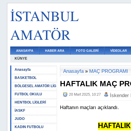
İSTANBUL
AMATÖR
ANASAYFA
HABER ARA
FOTO GALERİ
VİDEOLAR
KÜNYE
Anasayfa
Anasayfa
»
MAÇ PROGRAMI
BASKETBOL
HAFTALIK MAÇ P
BÖLGESEL AMATÖR LİG
FUTBOL OKULU
20 Mart 2025, 10:27
İskender
HENTBOL LİGLERİ
Haftanın maçları açıklandı.
İASKF
JUDO
HAFTALI
KADIN FUTBOLU