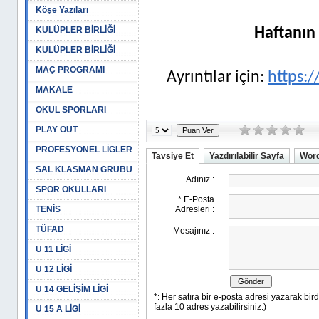
Köşe Yazıları
KULÜPLER BİRLİĞİ
Haftanın 
KULÜPLER BİRLİĞİ
MAÇ PROGRAMI
Ayrıntılar için:
https:/
MAKALE
OKUL SPORLARI
PLAY OUT
PROFESYONEL LİGLER
Tavsiye Et
Yazdırılabilir Sayfa
Word
SAL KLASMAN GRUBU
SPOR OKULLARI
TENİS
TÜFAD
U 11 LİGİ
U 12 LİGİ
U 14 GELİŞİM LİGİ
U 15 A LİGİ