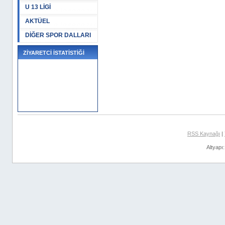
U 13 LİGİ
AKTÜEL
DİĞER SPOR DALLARI
ZİYARETCİ İSTATİSTİĞİ
RSS Kaynağı
|
Altyapı