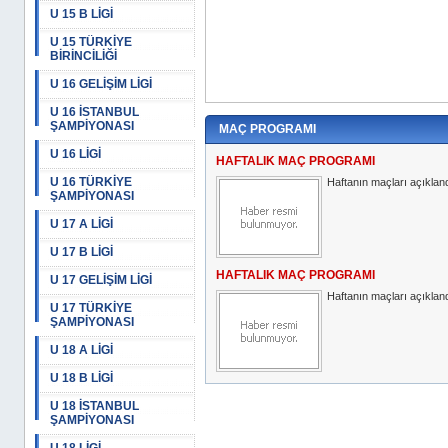
U 15 B LİGİ
U 15 TÜRKİYE
BİRİNCİLİĞİ
U 16 GELİŞİM LİGİ
U 16 İSTANBUL
ŞAMPİYONASI
MAÇ PROGRAMI
U 16 LİGİ
HAFTALIK MAÇ PROGRAMI
U 16 TÜRKİYE
Haftanın maçları açıkland
ŞAMPİYONASI
U 17 A LİGİ
U 17 B LİGİ
HAFTALIK MAÇ PROGRAMI
U 17 GELİŞİM LİGİ
Haftanın maçları açıkland
U 17 TÜRKİYE
ŞAMPİYONASI
U 18 A LİGİ
U 18 B LİGİ
U 18 İSTANBUL
ŞAMPİYONASI