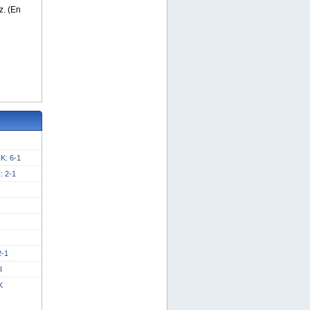
: 6-1
 2-1
-1
I
K