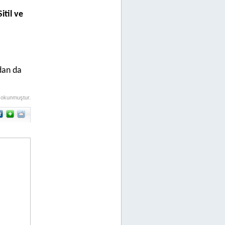
til ve
dan da
 okunmuştur.