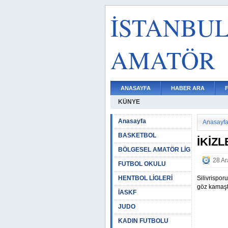
İSTANBU
AMATÖR
ANASAYFA
HABER ARA
KÜNYE
Anasayfa
Anasayf
BASKETBOL
İKİZ
BÖLGESEL AMATÖR LİG
28 Ar
FUTBOL OKULU
HENTBOL LİGLERİ
Silivrispor
göz kamaştı
İASKF
JUDO
KADIN FUTBOLU