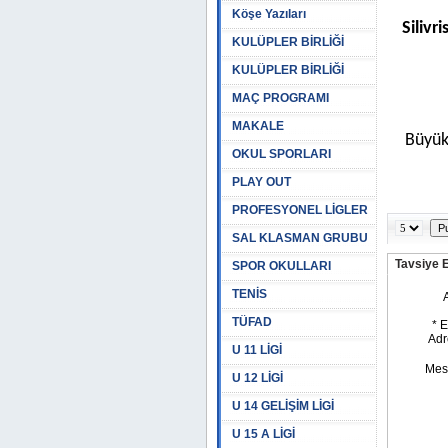
Köşe Yazıları
Siliv
KULÜPLER BİRLİĞİ
KULÜPLER BİRLİĞİ
MAÇ PROGRAMI
MAKALE
Büyük
OKUL SPORLARI
PLAY OUT
PROFESYONEL LİGLER
SAL KLASMAN GRUBU
Tavsiye 
SPOR OKULLARI
TENİS
TÜFAD
U 11 LİGİ
U 12 LİGİ
U 14 GELİŞİM LİGİ
U 15 A LİGİ