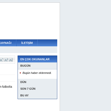
KAYNAĞI
İLETİŞİM
EN ÇOK OKUNANLAR
BUGÜN
Bugün haber eklenmedi.
DÜN
ı futbolla
SON 7 GÜN
BU AY