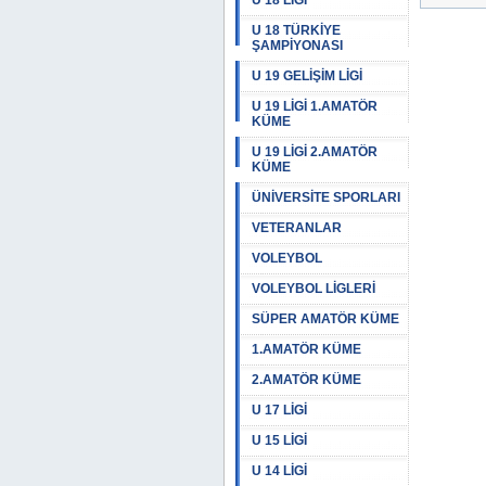
U 18 LİGİ
U 18 TÜRKİYE
ŞAMPİYONASI
U 19 GELİŞİM LİGİ
U 19 LİGİ 1.AMATÖR
KÜME
U 19 LİGİ 2.AMATÖR
KÜME
ÜNİVERSİTE SPORLARI
VETERANLAR
VOLEYBOL
VOLEYBOL LİGLERİ
SÜPER AMATÖR KÜME
1.AMATÖR KÜME
2.AMATÖR KÜME
U 17 LİGİ
U 15 LİGİ
U 14 LİGİ