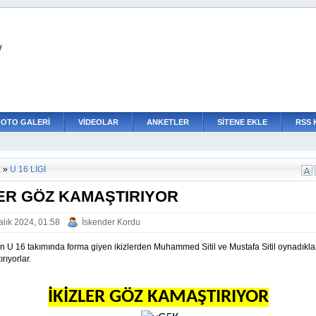
L
FOTO GALERİ
VİDEOLAR
ANKETLER
SİTENE EKLE
RSS 
a
»
U 16 LİGİ
LER GÖZ KAMAŞTIRIYOR
alık 2024, 01:58
İskender Kordu
un U 16 takımında forma giyen ikizlerden Muhammed Sitil ve Mustafa Sitil oynadıklar
rıyorlar.
İKİZLER GÖZ KAMAŞTIRIYOR