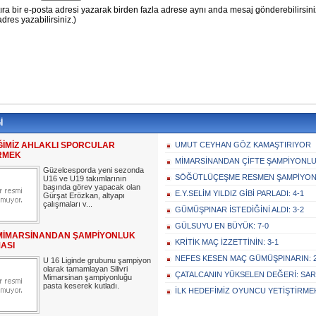
İ
ĞİMİZ AHLAKLI SPORCULAR
UMUT CEYHAN GÖZ KAMAŞTIRIYOR
İRMEK
MİMARSİNANDAN ÇİFTE ŞAMPİYONLUK
Güzelcesporda yeni sezonda
SÖĞÜTLÜÇEŞME RESMEN ŞAMPİYON:
U16 ve U19 takımlarının
başında görev yapacak olan
E.Y.SELİM YILDIZ GİBİ PARLADI: 4-1
Gürşat Erözkan, altyapı
çalışmaları v...
GÜMÜŞPINAR İSTEDİĞİNİ ALDI: 3-2
GÜLSUYU EN BÜYÜK: 7-0
İ MİMARSİNANDAN ŞAMPİYONLUK
KRİTİK MAÇ İZZETTİNİN: 3-1
ASI
NEFES KESEN MAÇ GÜMÜŞPINARIN: 2
U 16 Liginde grubunu şampiyon
olarak tamamlayan Silivri
ÇATALCANIN YÜKSELEN DEĞERİ: SAR
Mimarsinan şampiyonluğu
pasta keserek kutladı.
İLK HEDEFİMİZ OYUNCU YETİŞTİRME