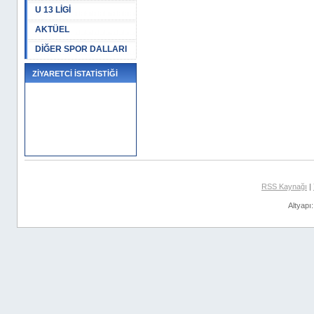
U 13 LİGİ
AKTÜEL
DİĞER SPOR DALLARI
ZİYARETCİ İSTATİSTİĞİ
RSS Kaynağı
|
Altyapı