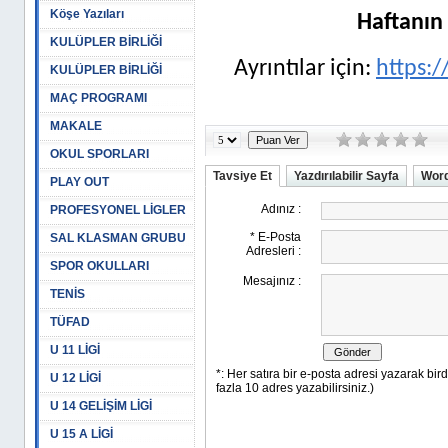
Köşe Yazıları
Haftanın 
KULÜPLER BİRLİĞİ
Ayrıntılar için:
https:/
KULÜPLER BİRLİĞİ
MAÇ PROGRAMI
MAKALE
OKUL SPORLARI
Tavsiye Et
Yazdırılabilir Sayfa
Word
PLAY OUT
PROFESYONEL LİGLER
SAL KLASMAN GRUBU
SPOR OKULLARI
TENİS
TÜFAD
U 11 LİGİ
U 12 LİGİ
U 14 GELİŞİM LİGİ
U 15 A LİGİ