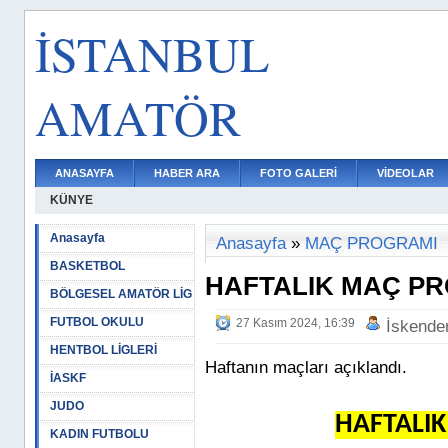
İSTANBUL
AMATÖR
ANASAYFA
HABER ARA
FOTO GALERİ
VİDEOLAR
KÜNYE
Anasayfa
Anasayfa
»
MAÇ PROGRAMI
BASKETBOL
HAFTALIK MAÇ P
BÖLGESEL AMATÖR LİG
FUTBOL OKULU
27 Kasım 2024, 16:39
İskende
HENTBOL LİGLERİ
Haftanın maçları açıklandı.
İASKF
JUDO
HAFTALI
KADIN FUTBOLU