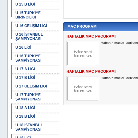
U 15 B LİGİ
U 15 TÜRKİYE
BİRİNCİLİĞİ
U 16 GELİŞİM LİGİ
MAÇ PROGRAMI
U 16 İSTANBUL
HAFTALIK MAÇ PROGRAMI
ŞAMPİYONASI
Haftanın maçları açıkland
U 16 LİGİ
U 16 TÜRKİYE
ŞAMPİYONASI
U 17 A LİGİ
HAFTALIK MAÇ PROGRAMI
U 17 B LİGİ
Haftanın maçları açıkland
U 17 GELİŞİM LİGİ
U 17 TÜRKİYE
ŞAMPİYONASI
U 18 A LİGİ
U 18 B LİGİ
U 18 İSTANBUL
ŞAMPİYONASI