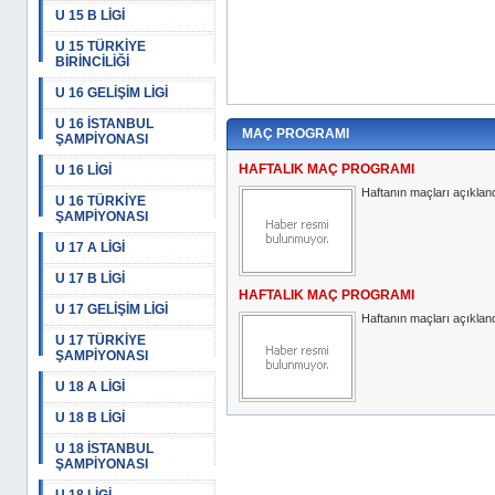
U 15 B LİGİ
U 15 TÜRKİYE
BİRİNCİLİĞİ
U 16 GELİŞİM LİGİ
U 16 İSTANBUL
MAÇ PROGRAMI
ŞAMPİYONASI
HAFTALIK MAÇ PROGRAMI
U 16 LİGİ
Haftanın maçları açıkland
U 16 TÜRKİYE
ŞAMPİYONASI
U 17 A LİGİ
U 17 B LİGİ
HAFTALIK MAÇ PROGRAMI
U 17 GELİŞİM LİGİ
Haftanın maçları açıkland
U 17 TÜRKİYE
ŞAMPİYONASI
U 18 A LİGİ
U 18 B LİGİ
U 18 İSTANBUL
ŞAMPİYONASI