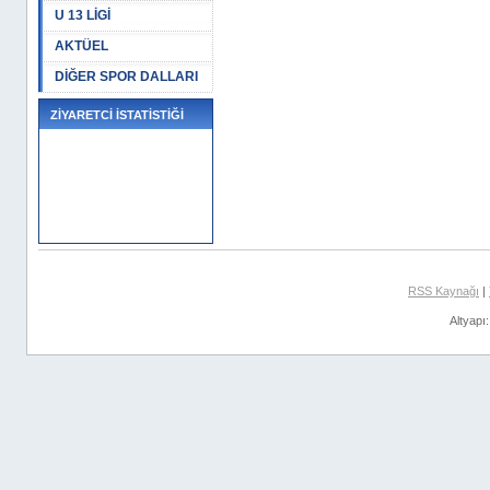
U 13 LİGİ
AKTÜEL
DİĞER SPOR DALLARI
ZİYARETCİ İSTATİSTİĞİ
RSS Kaynağı
|
Altyapı