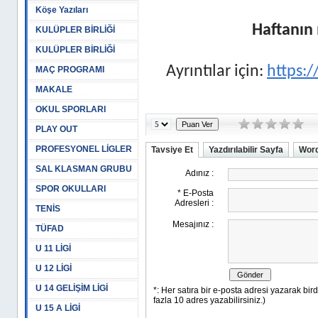
Köşe Yazıları
Haftanın 
KULÜPLER BİRLİĞİ
KULÜPLER BİRLİĞİ
Ayrıntılar için:
https:/
MAÇ PROGRAMI
MAKALE
OKUL SPORLARI
PLAY OUT
PROFESYONEL LİGLER
Tavsiye Et
Yazdırılabilir Sayfa
Word
SAL KLASMAN GRUBU
SPOR OKULLARI
TENİS
TÜFAD
U 11 LİGİ
U 12 LİGİ
U 14 GELİŞİM LİGİ
U 15 A LİGİ