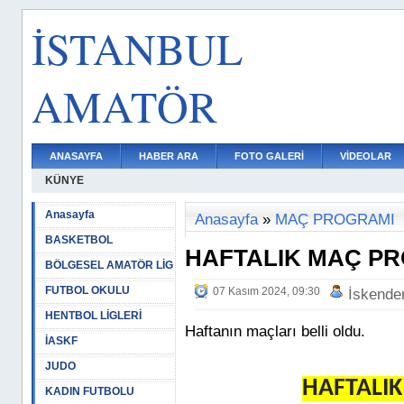
İSTANBUL
AMATÖR
ANASAYFA
HABER ARA
FOTO GALERİ
VİDEOLAR
KÜNYE
Anasayfa
Anasayfa
»
MAÇ PROGRAMI
BASKETBOL
HAFTALIK MAÇ P
BÖLGESEL AMATÖR LİG
FUTBOL OKULU
07 Kasım 2024, 09:30
İskende
HENTBOL LİGLERİ
Haftanın maçları belli oldu.
İASKF
JUDO
HAFTALI
KADIN FUTBOLU