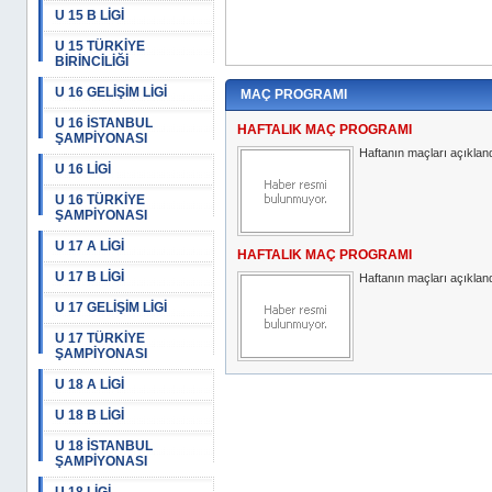
U 15 B LİGİ
U 15 TÜRKİYE
BİRİNCİLİĞİ
U 16 GELİŞİM LİGİ
MAÇ PROGRAMI
U 16 İSTANBUL
HAFTALIK MAÇ PROGRAMI
ŞAMPİYONASI
Haftanın maçları açıkland
U 16 LİGİ
U 16 TÜRKİYE
ŞAMPİYONASI
U 17 A LİGİ
HAFTALIK MAÇ PROGRAMI
U 17 B LİGİ
Haftanın maçları açıkland
U 17 GELİŞİM LİGİ
U 17 TÜRKİYE
ŞAMPİYONASI
U 18 A LİGİ
U 18 B LİGİ
U 18 İSTANBUL
ŞAMPİYONASI