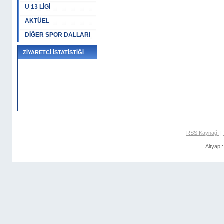
U 13 LİGİ
AKTÜEL
DİĞER SPOR DALLARI
ZİYARETCİ İSTATİSTİĞİ
RSS Kaynağı
|
Altyapı