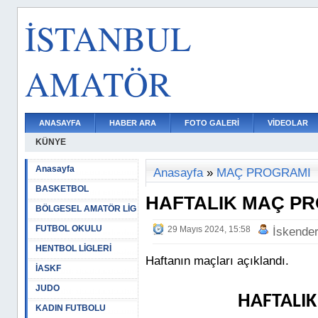
İSTANBUL
AMATÖR
ANASAYFA
HABER ARA
FOTO GALERİ
VİDEOLAR
KÜNYE
Anasayfa
Anasayfa
»
MAÇ PROGRAMI
BASKETBOL
HAFTALIK MAÇ P
BÖLGESEL AMATÖR LİG
FUTBOL OKULU
29 Mayıs 2024, 15:58
İskende
HENTBOL LİGLERİ
Haftanın maçları açıklandı.
İASKF
JUDO
HAFTALI
KADIN FUTBOLU