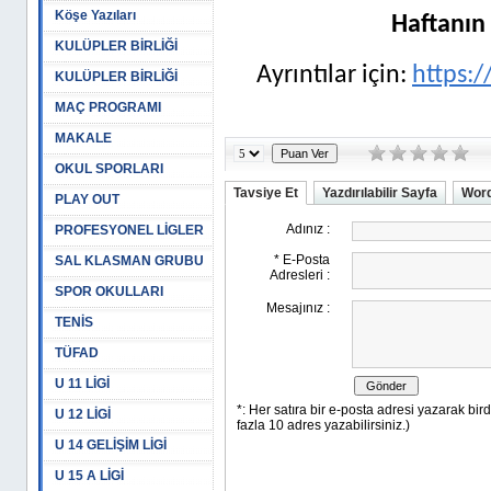
Köşe Yazıları
Haftanın 
KULÜPLER BİRLİĞİ
Ayrıntılar için:
https:/
KULÜPLER BİRLİĞİ
MAÇ PROGRAMI
MAKALE
OKUL SPORLARI
Tavsiye Et
Yazdırılabilir Sayfa
Word
PLAY OUT
PROFESYONEL LİGLER
SAL KLASMAN GRUBU
SPOR OKULLARI
TENİS
TÜFAD
U 11 LİGİ
U 12 LİGİ
U 14 GELİŞİM LİGİ
U 15 A LİGİ