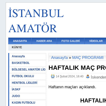
İSTANBUL
AMATÖR
ANASAYFA
HABER ARA
FOTO GALERİ
VİDEOLAR
KÜNYE
Anasayfa
Anasayfa
»
MAÇ PROGRAMI
BASKETBOL
HAFTALIK MAÇ P
BÖLGESEL AMATÖR LİG
FUTBOL OKULU
14 Şubat 2024, 16:40
İskende
HENTBOL LİGLERİ
Haftanın maçları açıklandı.
İASKF
JUDO
HAFTALI
KADIN FUTBOLU