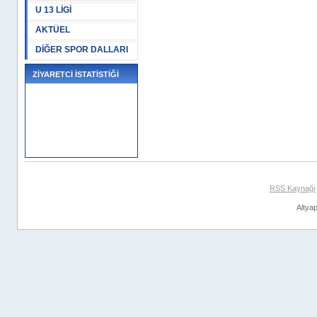
U 13 LİGİ
AKTÜEL
DİĞER SPOR DALLARI
ZİYARETCİ İSTATİSTİĞİ
RSS Kaynağı
Altyap