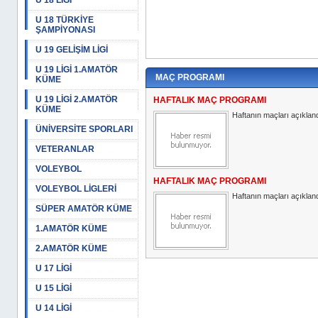
U 18 LİGİ
U 18 TÜRKİYE
ŞAMPİYONASI
U 19 GELİŞİM LİGİ
U 19 LİGİ 1.AMATÖR
MAÇ PROGRAMI
KÜME
U 19 LİGİ 2.AMATÖR
HAFTALIK MAÇ PROGRAMI
KÜME
Haftanın maçları açıkland
ÜNİVERSİTE SPORLARI
VETERANLAR
VOLEYBOL
HAFTALIK MAÇ PROGRAMI
VOLEYBOL LİGLERİ
Haftanın maçları açıkland
SÜPER AMATÖR KÜME
1.AMATÖR KÜME
2.AMATÖR KÜME
U 17 LİGİ
U 15 LİGİ
U 14 LİGİ