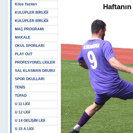
Köşe Yazıları
Haftanın 
KULÜPLER BİRLİĞİ
KULÜPLER BİRLİĞİ
MAÇ PROGRAMI
MAKALE
OKUL SPORLARI
PLAY OUT
PROFESYONEL LİGLER
SAL KLASMAN GRUBU
SPOR OKULLARI
TENİS
TÜFAD
U 11 LİGİ
U 12 LİGİ
U 14 GELİŞİM LİGİ
U 15 A LİGİ