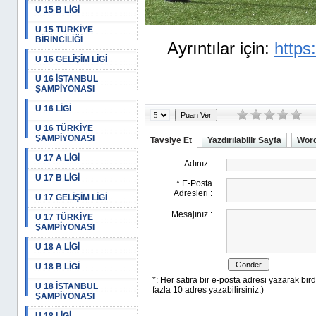
U 15 B LİGİ
U 15 TÜRKİYE
BİRİNCİLİĞİ
Ayrıntılar için:
https:
U 16 GELİŞİM LİGİ
U 16 İSTANBUL
ŞAMPİYONASI
U 16 LİGİ
U 16 TÜRKİYE
ŞAMPİYONASI
Tavsiye Et
Yazdırılabilir Sayfa
Word
U 17 A LİGİ
U 17 B LİGİ
U 17 GELİŞİM LİGİ
U 17 TÜRKİYE
ŞAMPİYONASI
U 18 A LİGİ
U 18 B LİGİ
U 18 İSTANBUL
ŞAMPİYONASI