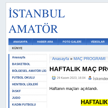
İSTANBUL
AMATÖR
ANASAYFA
HABER ARA
FOTO GALERİ
VİDEOLAR
KÜNYE
Anasayfa
Anasayfa
»
MAÇ PROGRAMI
BASKETBOL
HAFTALIK MAÇ P
BÖLGESEL AMATÖR LİG
FUTBOL OKULU
29 Kasım 2023, 16:04
İskende
HENTBOL LİGLERİ
Haftanın maçları açıklandı.
İASKF
JUDO
HAFTALI
KADIN FUTBOLU