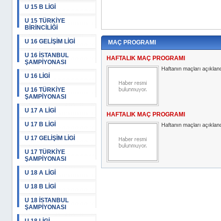
U 15 B LİGİ
U 15 TÜRKİYE
BİRİNCİLİĞİ
U 16 GELİŞİM LİGİ
MAÇ PROGRAMI
U 16 İSTANBUL
HAFTALIK MAÇ PROGRAMI
ŞAMPİYONASI
Haftanın maçları açıkland
U 16 LİGİ
U 16 TÜRKİYE
ŞAMPİYONASI
U 17 A LİGİ
HAFTALIK MAÇ PROGRAMI
U 17 B LİGİ
Haftanın maçları açıkland
U 17 GELİŞİM LİGİ
U 17 TÜRKİYE
ŞAMPİYONASI
U 18 A LİGİ
U 18 B LİGİ
U 18 İSTANBUL
ŞAMPİYONASI