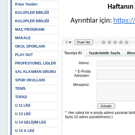
Köşe Yazıları
Haftanın 
KULÜPLER BİRLİĞİ
Ayrıntılar için:
https:/
KULÜPLER BİRLİĞİ
MAÇ PROGRAMI
MAKALE
OKUL SPORLARI
Tavsiye Et
Yazdırılabilir Sayfa
Word
PLAY OUT
PROFESYONEL LİGLER
SAL KLASMAN GRUBU
SPOR OKULLARI
TENİS
TÜFAD
U 11 LİGİ
U 12 LİGİ
U 14 GELİŞİM LİGİ
U 15 A LİGİ