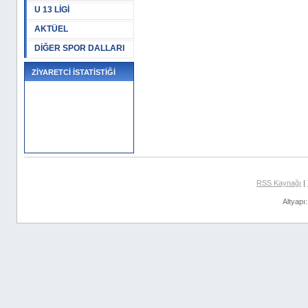
U 13 LİGİ
AKTÜEL
DİĞER SPOR DALLARI
ZİYARETCİ İSTATİSTİĞİ
RSS Kaynağı
|
Altyapı