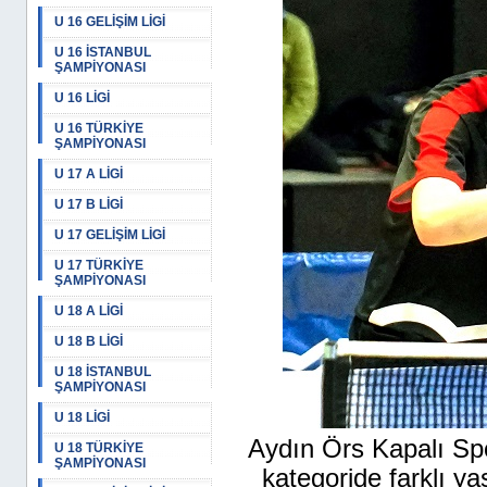
U 16 GELİŞİM LİGİ
U 16 İSTANBUL
ŞAMPİYONASI
U 16 LİGİ
U 16 TÜRKİYE
ŞAMPİYONASI
U 17 A LİGİ
U 17 B LİGİ
U 17 GELİŞİM LİGİ
U 17 TÜRKİYE
ŞAMPİYONASI
U 18 A LİGİ
U 18 B LİGİ
U 18 İSTANBUL
ŞAMPİYONASI
U 18 LİGİ
Aydın Örs Kapalı Spo
U 18 TÜRKİYE
ŞAMPİYONASI
kategoride farklı y