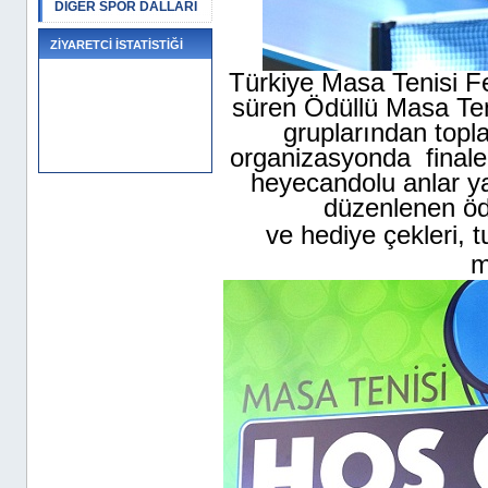
DİĞER SPOR DALLARI
ZİYARETCİ İSTATİSTİĞİ
Türkiye Masa Tenisi Fe
süren Ödüllü
Masa Ten
gruplarından topl
organizasyonda
final
heyecandolu anlar y
düzenlenen öd
ve hediye çekleri, 
m