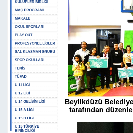
KULÜPLER BİRLİĞİ
MAÇ PROGRAMI
MAKALE
OKUL SPORLARI
PLAY OUT
PROFESYONEL LİGLER
SAL KLASMAN GRUBU
SPOR OKULLARI
TENİS
TÜFAD
U 11 LİGİ
U 12 LİGİ
Beylikdüzü Belediye
U 14 GELİŞİM LİGİ
tarafından düzenl
U 15 A LİGİ
U 15 B LİGİ
U 15 TÜRKİYE
BİRİNCİLİĞİ