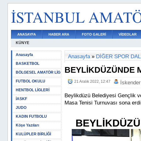
İSTANBUL AMAT
ANASAYFA
HABER ARA
FOTO GALERİ
VİDEOLAR
KÜNYE
Anasayfa
Anasayfa
»
DİĞER SPOR DAL
BASKETBOL
BEYLİKDÜZÜNDE M
BÖLGESEL AMATÖR LİG
FUTBOL OKULU
21 Aralık 2022, 12:47
İskender
HENTBOL LİGLERİ
Beylikdüzü Belediyesi Gençlik v
İASKF
Masa Tenisi Turnuvası sona erdi
JUDO
KADIN FUTBOLU
BEYLİKDÜZÜ
Köşe Yazıları
KULÜPLER BİRLİĞİ