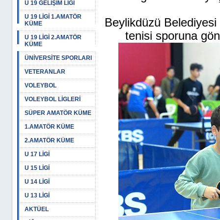
U 19 GELİŞİM LİGİ
U 19 LİGİ 1.AMATÖR
Beylikdüzü Belediyesi
KÜME
tenisi sporuna gönü
U 19 LİGİ 2.AMATÖR
KÜME
ÜNİVERSİTE SPORLARI
VETERANLAR
VOLEYBOL
VOLEYBOL LİGLERİ
SÜPER AMATÖR KÜME
1.AMATÖR KÜME
2.AMATÖR KÜME
U 17 LİGİ
U 15 LİGİ
U 14 LİGİ
U 13 LİGİ
AKTÜEL