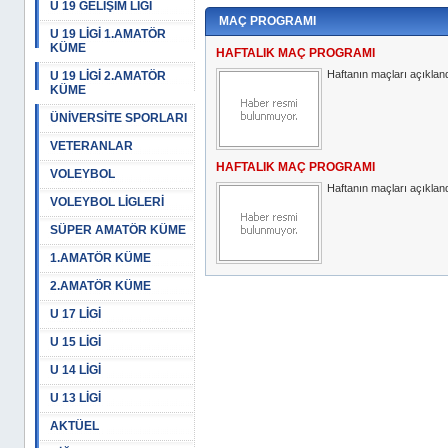
U 19 GELİŞİM LİGİ
MAÇ PROGRAMI
U 19 LİGİ 1.AMATÖR
KÜME
HAFTALIK MAÇ PROGRAMI
Haftanın maçları açıkland
U 19 LİGİ 2.AMATÖR
KÜME
ÜNİVERSİTE SPORLARI
VETERANLAR
HAFTALIK MAÇ PROGRAMI
VOLEYBOL
Haftanın maçları açıkland
VOLEYBOL LİGLERİ
SÜPER AMATÖR KÜME
1.AMATÖR KÜME
2.AMATÖR KÜME
U 17 LİGİ
U 15 LİGİ
U 14 LİGİ
U 13 LİGİ
AKTÜEL