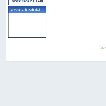
DİĞER SPOR DALLARI
ZİYARETCİ İSTATİSTİĞİ
RSS K