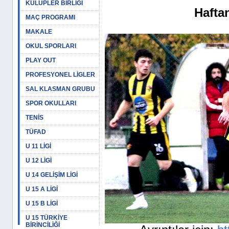
KULÜPLER BİRLİĞİ
Haftan
MAÇ PROGRAMI
MAKALE
OKUL SPORLARI
PLAY OUT
PROFESYONEL LİGLER
SAL KLASMAN GRUBU
SPOR OKULLARI
TENİS
TÜFAD
U 11 LİGİ
U 12 LİGİ
U 14 GELİŞİM LİGİ
U 15 A LİGİ
U 15 B LİGİ
U 15 TÜRKİYE
BİRİNCİLİĞİ