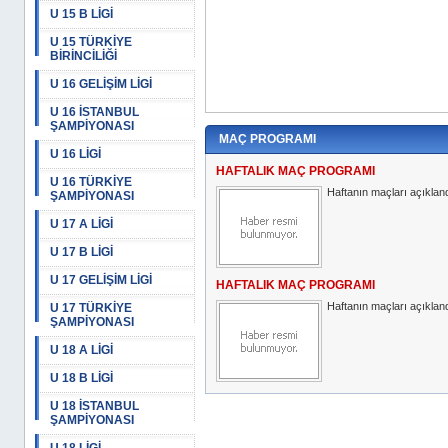
U 15 B LİGİ
U 15 TÜRKİYE
BİRİNCİLİĞİ
U 16 GELİŞİM LİGİ
U 16 İSTANBUL
ŞAMPİYONASI
MAÇ PROGRAMI
U 16 LİGİ
HAFTALIK MAÇ PROGRAMI
U 16 TÜRKİYE
Haftanın maçları açıkland
ŞAMPİYONASI
U 17 A LİGİ
U 17 B LİGİ
U 17 GELİŞİM LİGİ
HAFTALIK MAÇ PROGRAMI
Haftanın maçları açıkland
U 17 TÜRKİYE
ŞAMPİYONASI
U 18 A LİGİ
U 18 B LİGİ
U 18 İSTANBUL
ŞAMPİYONASI