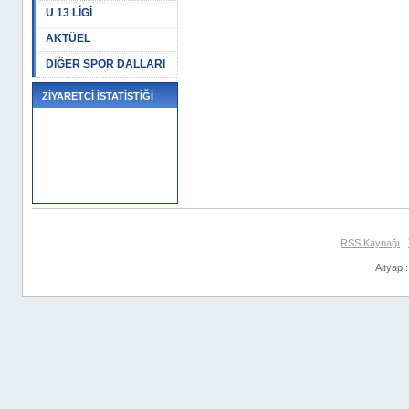
U 13 LİGİ
AKTÜEL
DİĞER SPOR DALLARI
ZİYARETCİ İSTATİSTİĞİ
RSS Kaynağı
|
Altyapı