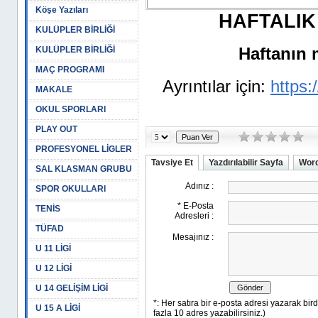
Köşe Yazıları
HAFTALIK
KULÜPLER BİRLİĞİ
KULÜPLER BİRLİĞİ
Haftanın m
MAÇ PROGRAMI
Ayrıntılar için:
https:/
MAKALE
OKUL SPORLARI
PLAY OUT
PROFESYONEL LİGLER
Tavsiye Et
Yazdırılabilir Sayfa
Word
SAL KLASMAN GRUBU
SPOR OKULLARI
TENİS
TÜFAD
U 11 LİGİ
U 12 LİGİ
U 14 GELİŞİM LİGİ
U 15 A LİGİ