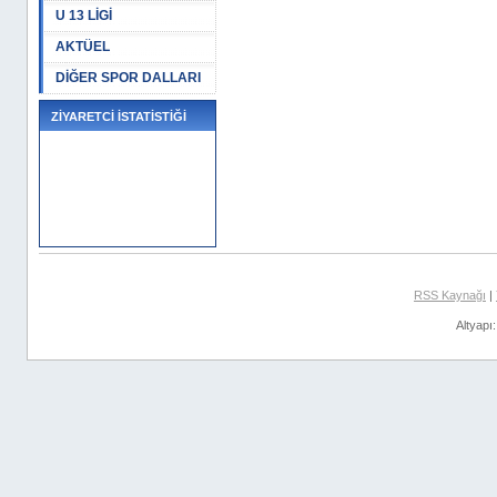
U 13 LİGİ
AKTÜEL
DİĞER SPOR DALLARI
ZİYARETCİ İSTATİSTİĞİ
RSS Kaynağı
|
Altyapı