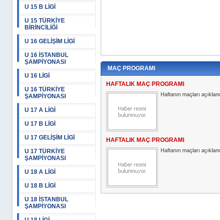
U 15 B LİGİ
U 15 TÜRKİYE
BİRİNCİLİĞİ
U 16 GELİŞİM LİGİ
U 16 İSTANBUL
ŞAMPİYONASI
MAÇ PROGRAMI
U 16 LİGİ
HAFTALIK MAÇ PROGRAMI
U 16 TÜRKİYE
Haftanın maçları açıkland
ŞAMPİYONASI
U 17 A LİGİ
U 17 B LİGİ
U 17 GELİŞİM LİGİ
HAFTALIK MAÇ PROGRAMI
Haftanın maçları açıkland
U 17 TÜRKİYE
ŞAMPİYONASI
U 18 A LİGİ
U 18 B LİGİ
U 18 İSTANBUL
ŞAMPİYONASI