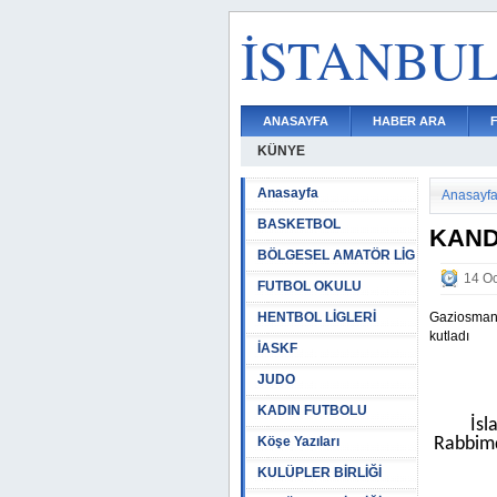
İSTANBU
ANASAYFA
HABER ARA
KÜNYE
Anasayfa
Anasayf
BASKETBOL
KAND
BÖLGESEL AMATÖR LİG
14 Oc
FUTBOL OKULU
HENTBOL LİGLERİ
Gaziosmanp
kutladı
İASKF
JUDO
KADIN FUTBOLU
İsl
Köşe Yazıları
Rabbimd
KULÜPLER BİRLİĞİ