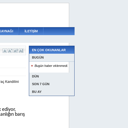
KAYNAĞI
İLETİŞİM
EN ÇOK OKUNANLAR
BUGÜN
Bugün haber eklenmedi.
DÜN
aç Kandilini
SON 7 GÜN
BU AY
 ediyor,
anlığın barış