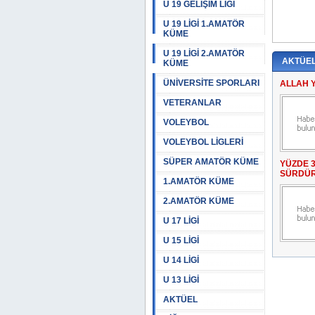
U 19 GELİŞİM LİGİ
U 19 LİGİ 1.AMATÖR
KÜME
U 19 LİGİ 2.AMATÖR
AKTÜE
KÜME
ÜNİVERSİTE SPORLARI
ALLAH 
VETERANLAR
VOLEYBOL
VOLEYBOL LİGLERİ
SÜPER AMATÖR KÜME
YÜZDE 
SÜRDÜ
1.AMATÖR KÜME
2.AMATÖR KÜME
U 17 LİGİ
U 15 LİGİ
U 14 LİGİ
U 13 LİGİ
AKTÜEL