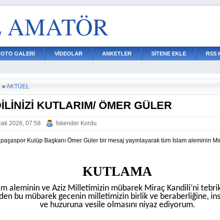
L AMATÖR
FOTO GALERİ
VİDEOLAR
ANKETLER
SİTENE EKLE
RSS 
a
»
AKTÜEL
İLİNİZİ KUTLARIM/ ÖMER GÜLER
ak 2026, 07:58
İskender Kordu
aşaspor Kulüp Başkanı Ömer Güler bir mesaj yayınlayarak tüm İslam aleminin Mir
KUTLAMA
am aleminin ve Aziz Milletimizin mübarek Miraç Kandili’ni tebrik
en bu mübarek gecenin milletimizin birlik ve beraberliğine, ins
ve huzuruna vesile olmasını niyaz ediyorum.