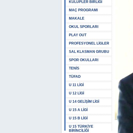
KULÜPLER BİRLİĞİ
MAÇ PROGRAMI
MAKALE
OKUL SPORLARI
PLAY OUT
PROFESYONEL LİGLER
SAL KLASMAN GRUBU
SPOR OKULLARI
TENİS
TÜFAD
U 11 LİGİ
U 12 LİGİ
U 14 GELİŞİM LİGİ
U 15 A LİGİ
U 15 B LİGİ
U 15 TÜRKİYE
BİRİNCİLİĞİ