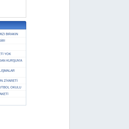
ZI BIRAKIN
İR!
Tİ YOK
DAN KURŞUN'A
LIŞMALAR
N ZİYARETİ
UTBOL OKULU
AKETİ