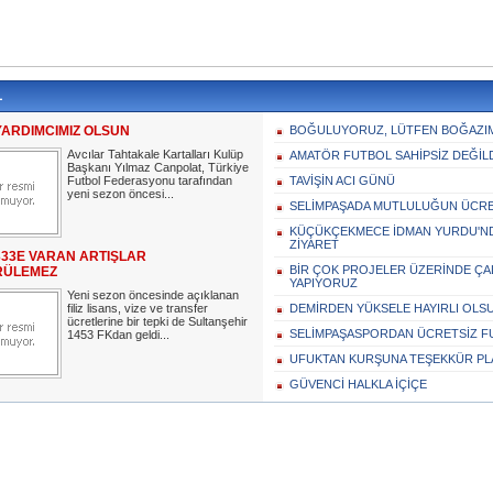
L
YARDIMCIMIZ OLSUN
BOĞULUYORUZ, LÜTFEN BOĞAZIMI
Avcılar Tahtakale Kartalları Kulüp
AMATÖR FUTBOL SAHİPSİZ DEĞİLD
Başkanı Yılmaz Canpolat, Türkiye
Futbol Federasyonu tarafından
TAVİŞİN ACI GÜNÜ
yeni sezon öncesi...
SELİMPAŞADA MUTLULUĞUN ÜCRE
KÜÇÜKÇEKMECE İDMAN YURDU'N
ZİYARET
333E VARAN ARTIŞLAR
BİR ÇOK PROJELER ÜZERİNDE ÇA
RÜLEMEZ
YAPIYORUZ
Yeni sezon öncesinde açıklanan
filiz lisans, vize ve transfer
DEMİRDEN YÜKSELE HAYIRLI OLSU
ücretlerine bir tepki de Sultanşehir
SELİMPAŞASPORDAN ÜCRETSİZ F
1453 FKdan geldi...
UFUKTAN KURŞUNA TEŞEKKÜR PL
GÜVENCİ HALKLA İÇİÇE