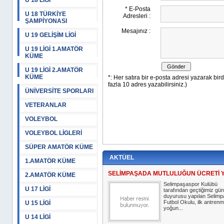
U 18 LİGİ
U 18 TÜRKİYE
ŞAMPİYONASI
U 19 GELİŞİM LİGİ
U 19 LİGİ 1.AMATÖR
KÜME
U 19 LİGİ 2.AMATÖR
KÜME
ÜNİVERSİTE SPORLARI
VETERANLAR
VOLEYBOL
VOLEYBOL LİGLERİ
SÜPER AMATÖR KÜME
AKTÜEL
1.AMATÖR KÜME
SELİMPAŞADA MUTLULUĞUN ÜCRETİ 
2.AMATÖR KÜME
Selimpaşaspor Kulübü
U 17 LİGİ
tarafından geçtiğimiz gün
duyurusu yapılan Selim
Futbol Okulu, ilk antrenm
U 15 LİGİ
yoğun...
U 14 LİGİ