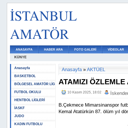
İSTANBUL
AMATÖR
ANASAYFA
HABER ARA
FOTO GALERİ
VİDEOLAR
KÜNYE
Anasayfa
Anasayfa
»
AKTÜEL
BASKETBOL
ATAMIZI ÖZLEMLE
BÖLGESEL AMATÖR LİG
FUTBOL OKULU
10 Kasım 2025, 18:02
İskende
HENTBOL LİGLERİ
B.Çekmece Mimarsinanspor futb
İASKF
Kemal Atatürkün 87. ölüm yıl dö
JUDO
KADIN FUTBOLU