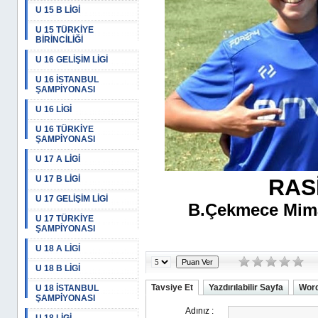
U 15 B LİGİ
U 15 TÜRKİYE
BİRİNCİLİĞİ
U 16 GELİŞİM LİGİ
U 16 İSTANBUL
ŞAMPİYONASI
U 16 LİGİ
U 16 TÜRKİYE
ŞAMPİYONASI
U 17 A LİGİ
U 17 B LİGİ
RAS
U 17 GELİŞİM LİGİ
B.Çekmece Mima
U 17 TÜRKİYE
ŞAMPİYONASI
U 18 A LİGİ
U 18 B LİGİ
Tavsiye Et
Yazdırılabilir Sayfa
Word
U 18 İSTANBUL
ŞAMPİYONASI