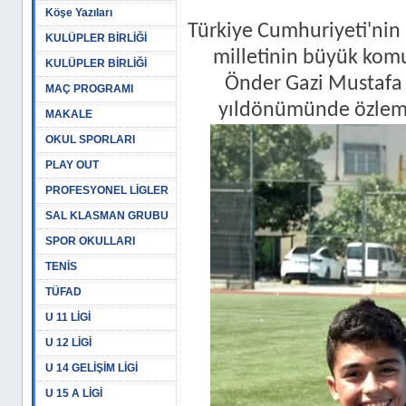
Köşe Yazıları
Türkiye Cumhuriyeti'nin
KULÜPLER BİRLİĞİ
milletinin büyük komu
KULÜPLER BİRLİĞİ
Önder Gazi Mustafa 
MAÇ PROGRAMI
yıldönümünde özlem, 
MAKALE
OKUL SPORLARI
PLAY OUT
PROFESYONEL LİGLER
SAL KLASMAN GRUBU
SPOR OKULLARI
TENİS
TÜFAD
U 11 LİGİ
U 12 LİGİ
U 14 GELİŞİM LİGİ
U 15 A LİGİ