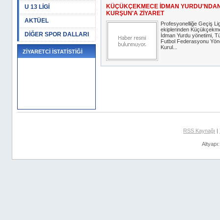
KÜÇÜKÇEKMECE İDMAN YURDU'NDA
U 13 LİGİ
KURŞUN'A ZİYARET
AKTÜEL
Profesyonelliğe Geçiş Lig
ekiplerinden Küçükçekm
DİĞER SPOR DALLARI
İdman Yurdu yönetimi, T
Futbol Federasyonu Yön
Kurul...
ZİYARETCİ İSTATİSTİĞİ
RSS Kaynağı
|
Altyapı