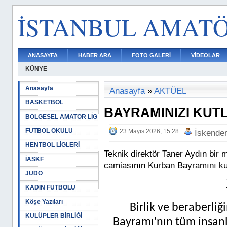
İSTANBUL AMAT
ANASAYFA
HABER ARA
FOTO GALERİ
VİDEOLAR
KÜNYE
Anasayfa
Anasayfa
»
AKTÜEL
BASKETBOL
BAYRAMINIZI KUTL
BÖLGESEL AMATÖR LİG
FUTBOL OKULU
23 Mayıs 2026, 15:28
İskende
HENTBOL LİGLERİ
Teknik direktör Taner Aydın bir
İASKF
camiasının Kurban Bayramını ku
JUDO
KADIN FUTBOLU
Köşe Yazıları
Birlik ve beraberli
KULÜPLER BİRLİĞİ
Bayramı'nın tüm insanlı