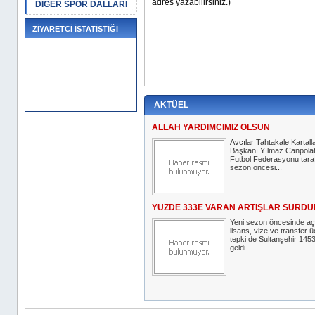
DİĞER SPOR DALLARI
ZİYARETCİ İSTATİSTİĞİ
AKTÜEL
ALLAH YARDIMCIMIZ OLSUN
Avcılar Tahtakale Kartall
Başkanı Yılmaz Canpolat
Futbol Federasyonu tara
sezon öncesi...
YÜZDE 333E VARAN ARTIŞLAR SÜRD
Yeni sezon öncesinde açık
lisans, vize ve transfer üc
tepki de Sultanşehir 14
geldi...