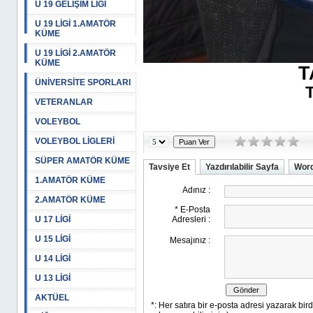
U 19 GELİŞİM LİGİ
U 19 LİGİ 1.AMATÖR
KÜME
U 19 LİGİ 2.AMATÖR
KÜME
T
ÜNİVERSİTE SPORLARI
T
VETERANLAR
VOLEYBOL
VOLEYBOL LİGLERİ
SÜPER AMATÖR KÜME
Tavsiye Et
Yazdırılabilir Sayfa
Word
1.AMATÖR KÜME
2.AMATÖR KÜME
U 17 LİGİ
U 15 LİGİ
U 14 LİGİ
U 13 LİGİ
AKTÜEL