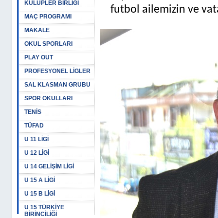
KULÜPLER BİRLİĞİ
futbol ailemizin ve va
MAÇ PROGRAMI
MAKALE
OKUL SPORLARI
PLAY OUT
PROFESYONEL LİGLER
SAL KLASMAN GRUBU
SPOR OKULLARI
TENİS
TÜFAD
U 11 LİGİ
U 12 LİGİ
U 14 GELİŞİM LİGİ
U 15 A LİGİ
U 15 B LİGİ
U 15 TÜRKİYE
BİRİNCİLİĞİ