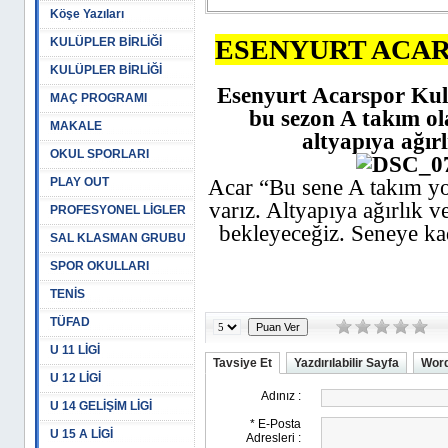
Köşe Yazıları
ESENYURT ACAR
KULÜPLER BİRLİĞİ
KULÜPLER BİRLİĞİ
Esenyurt Acarspor Ku
MAÇ PROGRAMI
bu sezon A takım ol
MAKALE
altyapıya ağırl
OKUL SPORLARI
PLAY OUT
Acar “Bu sene A takım yok
varız. Altyapıya ağırlık v
PROFESYONEL LİGLER
bekleyeceğiz. Seneye kad
SAL KLASMAN GRUBU
SPOR OKULLARI
TENİS
TÜFAD
U 11 LİGİ
Tavsiye Et
Yazdırılabilir Sayfa
Word
U 12 LİGİ
U 14 GELİŞİM LİGİ
U 15 A LİGİ