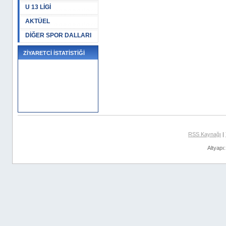
U 13 LİGİ
AKTÜEL
DİĞER SPOR DALLARI
ZİYARETCİ İSTATİSTİĞİ
RSS Kaynağı
|
Altyapı