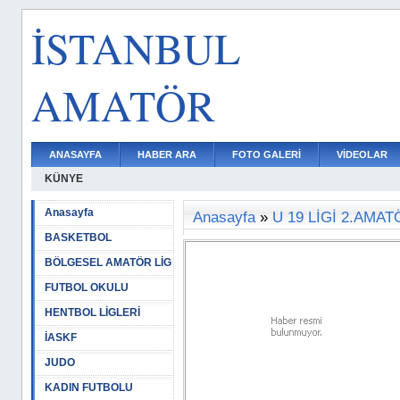
İSTANBUL
AMATÖR
ANASAYFA
HABER ARA
FOTO GALERİ
VİDEOLAR
KÜNYE
Anasayfa
Anasayfa
»
U 19 LİGİ 2.AMA
BASKETBOL
BÖLGESEL AMATÖR LİG
FUTBOL OKULU
HENTBOL LİGLERİ
İASKF
JUDO
KADIN FUTBOLU