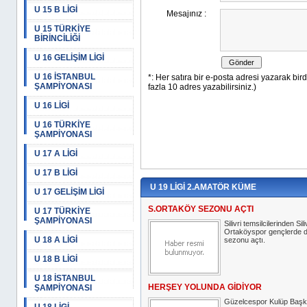
U 15 B LİGİ
U 15 TÜRKİYE
BİRİNCİLİĞİ
U 16 GELİŞİM LİGİ
U 16 İSTANBUL
ŞAMPİYONASI
U 16 LİGİ
U 16 TÜRKİYE
ŞAMPİYONASI
U 17 A LİGİ
U 17 B LİGİ
U 19 LİGİ 2.AMATÖR KÜME
U 17 GELİŞİM LİGİ
S.ORTAKÖY SEZONU AÇTI
U 17 TÜRKİYE
ŞAMPİYONASI
Silivri temsilcilerinden Sili
Ortaköyspor gençlerde 
U 18 A LİGİ
sezonu açtı.
U 18 B LİGİ
U 18 İSTANBUL
HERŞEY YOLUNDA GİDİYOR
ŞAMPİYONASI
Güzelcespor Kulüp Başk