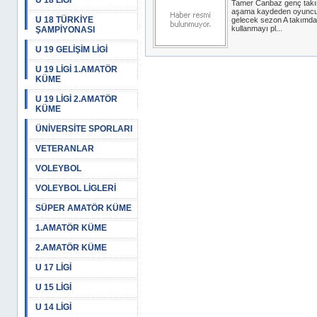
U 18 LİGİ
Tamer Canbaz genç tak
aşama kaydeden oyuncu
U 18 TÜRKİYE
gelecek sezon A takımda
kullanmayı pl...
ŞAMPİYONASI
U 19 GELİŞİM LİGİ
U 19 LİGİ 1.AMATÖR
KÜME
U 19 LİGİ 2.AMATÖR
KÜME
ÜNİVERSİTE SPORLARI
VETERANLAR
VOLEYBOL
VOLEYBOL LİGLERİ
SÜPER AMATÖR KÜME
1.AMATÖR KÜME
2.AMATÖR KÜME
U 17 LİGİ
U 15 LİGİ
U 14 LİGİ